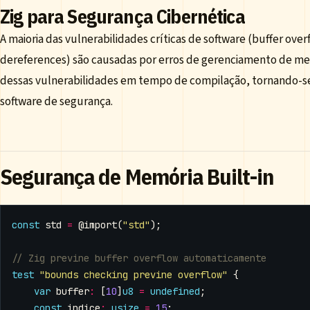
Zig para Segurança Cibernética
A maioria das vulnerabilidades críticas de software (buffer over
dereferences) são causadas por erros de gerenciamento de memór
dessas vulnerabilidades em tempo de compilação, tornando-se
software de segurança.
Segurança de Memória Built-in
const
std
=
@import
(
"std"
);
test
"bounds checking previne overflow"
{
var
buffer
:
[
10
]
u8
=
undefined
;
const
indice
:
usize
=
15
;