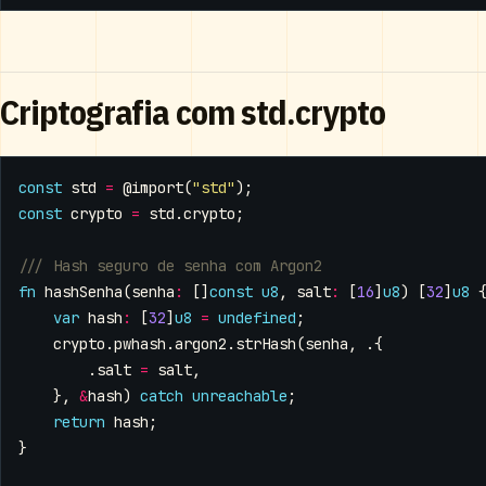
Criptografia com std.crypto
const
std
=
@import
(
"std"
);
const
crypto
=
std
.
crypto
;
fn
hashSenha
(
senha
:
[]
const
u8
,
salt
:
[
16
]
u8
)
[
32
]
u8
var
hash
:
[
32
]
u8
=
undefined
;
crypto
.
pwhash
.
argon2
.
strHash
(
senha
,
.{
.
salt
=
salt
,
},
&
hash
)
catch
unreachable
;
return
hash
;
}