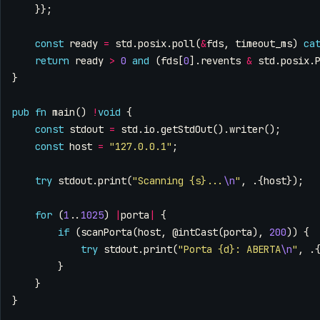
}};
const
ready
=
std
.
posix
.
poll
(
&
fds
,
timeout_ms
)
ca
return
ready
>
0
and
(
fds
[
0
].
revents
&
std
.
posix
.
}
pub
fn
main
()
!
void
{
const
stdout
=
std
.
io
.
getStdOut
().
writer
();
const
host
=
"127.0.0.1"
;
try
stdout
.
print
(
"Scanning {s}...
\n
"
,
.{
host
});
for
(
1
..
1025
)
|
porta
|
{
if
(
scanPorta
(
host
,
@intCast
(
porta
),
200
))
{
try
stdout
.
print
(
"Porta {d}: ABERTA
\n
"
,
.
}
}
}