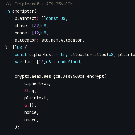
fn
encriptar
(
plaintext
:
[]
const
u8
,
chave
:
[
32
]
u8
,
nonce
:
[
12
]
u8
,
allocator
:
std
.
mem
.
Allocator
,
)
!
[]
u8
{
const
ciphertext
=
try
allocator
.
alloc
(
u8
,
plaint
var
tag
:
[
16
]
u8
=
undefined
;
crypto
.
aead
.
aes_gcm
.
Aes256Gcm
.
encrypt
(
ciphertext
,
&
tag
,
plaintext
,
&
.{},
nonce
,
chave
,
);