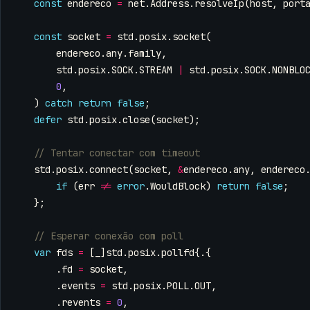
const
endereco
=
net
.
Address
.
resolveIp
(
host
,
port
const
socket
=
std
.
posix
.
socket
(
endereco
.
any
.
family
,
std
.
posix
.
SOCK
.
STREAM
|
std
.
posix
.
SOCK
.
NONBLO
0
,
)
catch
return
false
;
defer
std
.
posix
.
close
(
socket
);
std
.
posix
.
connect
(
socket
,
&
endereco
.
any
,
endereco
if
(
err
!=
error
.
WouldBlock
)
return
false
;
};
var
fds
=
[
_
]
std
.
posix
.
pollfd
{.{
.
fd
=
socket
,
.
events
=
std
.
posix
.
POLL
.
OUT
,
.
revents
=
0
,