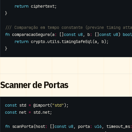
return
ciphertext
;
}
fn
comparacaoSegura
(
a
:
[]
const
u8
,
b
:
[]
const
u8
)
boo
return
crypto
.
utils
.
timingSafeEql
(
a
,
b
);
}
Scanner de Portas
const
std
=
@import
(
"std"
);
const
net
=
std
.
net
;
fn
scanPorta
(
host
:
[]
const
u8
,
porta
:
u16
,
timeout_ms