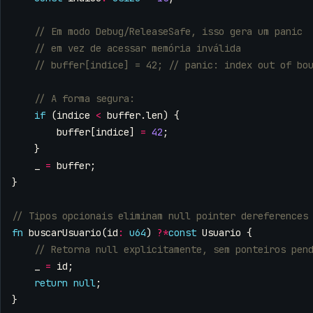
if
(
indice
<
buffer
.
len
)
{
buffer
[
indice
]
=
42
;
}
_
=
buffer
;
}
fn
buscarUsuario
(
id
:
u64
)
?*
const
Usuario
{
_
=
id
;
return
null
;
}