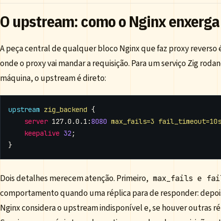
O upstream: como o Nginx enxerga 
A peça central de qualquer bloco Nginx que faz proxy reverso 
onde o proxy vai mandar a requisição. Para um serviço Zig rod
máquina, o upstream é direto:
upstream
zig_backend
{
server
127.0.0.1
:
8080
max_fails=3
fail_timeout=10
keepalive
32
;
}
Dois detalhes merecem atenção. Primeiro,
e
max_fails
fai
comportamento quando uma réplica para de responder: depois
Nginx considera o upstream indisponível e, se houver outras ré