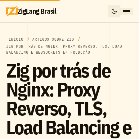
ZigLang Brasil
INÍCIO
ARTIGOS SOBRE ZIG
ZIG POR TRÁS DE NGINX: PROXY REVERSO, TLS, LOAD
BALANCING E WEBSOCKETS EM PRODUÇÃO
Zig por trás de
Nginx: Proxy
Reverso, TLS,
Load Balancing e