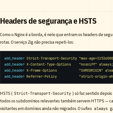
Headers de segurança e HSTS
Como o Nginx é a borda, é nele que entram os headers de segu
rotas. O serviço Zig não precisa repeti-los:
add_header
Strict-Transport-Security
"max-age=3153600
add_header
X-Content-Type-Options
"nosniff"
always
add_header
X-Frame-Options
"SAMEORIGIN"
alw
add_header
Referrer-Policy
"strict-origin-w
HSTS (
) só faz sentido depoi
Strict-Transport-Security
todos os subdomínios relevantes também servem HTTPS — caso
visitantes em domínios ainda não migrados. O sufixo
g
always