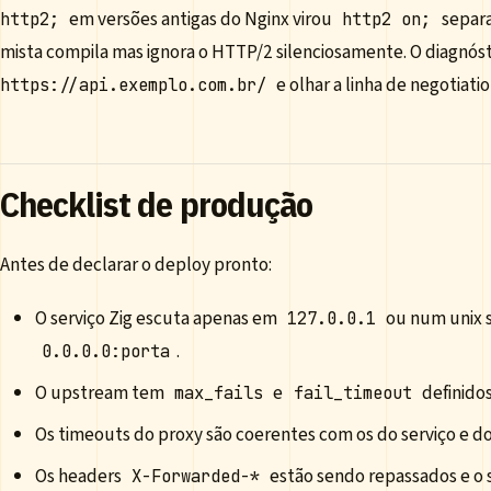
em versões antigas do Nginx virou
separa
http2;
http2 on;
mista compila mas ignora o HTTP/2 silenciosamente. O diagnós
e olhar a linha de negotiatio
https://api.exemplo.com.br/
Checklist de produção
Antes de declarar o deploy pronto:
O serviço Zig escuta apenas em
ou num unix 
127.0.0.1
.
0.0.0.0:porta
O upstream tem
e
definido
max_fails
fail_timeout
Os timeouts do proxy são coerentes com os do serviço e do
Os headers
estão sendo repassados e o s
X-Forwarded-*