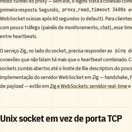
modo tunnel do proxy — sem ele, o Nginx trata a conexão co
primeira resposta. Segundo,
e
proxy_read_timeout 3600s
WebSocket ociosas após 60 segundos (o default). Para client
com pouco tráfego (painéis de monitoramento, chat), esse time
entre heartbeats.
O serviço Zig, no lado do socket, precisa responder ao
d
ping
conexões que não falam há mais que o heartbeat combinado. C
sockets zumbis abertos até o limite de file descriptors do proc
implementação do servidor WebSocket em Zig — handshake, fr
de payload — estão em
Zig e WebSockets: servidor real-time
e
Unix socket em vez de porta TCP