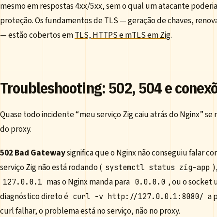
mesmo em respostas 4xx/5xx, sem o qual um atacante poderia 
proteção. Os fundamentos de TLS — geração de chaves, renova
— estão cobertos em
TLS, HTTPS e mTLS em Zig
.
Troubleshooting: 502, 504 e conex
Quase todo incidente “meu serviço Zig caiu atrás do Nginx” se 
do proxy.
502 Bad Gateway
significa que o Nginx não conseguiu falar co
serviço Zig não está rodando (
)
systemctl status zig-app
mas o Nginx manda para
, ou o socket 
127.0.0.1
0.0.0.0
diagnóstico direto é
a p
curl -v http://127.0.0.1:8080/
curl falhar, o problema está no serviço, não no proxy.