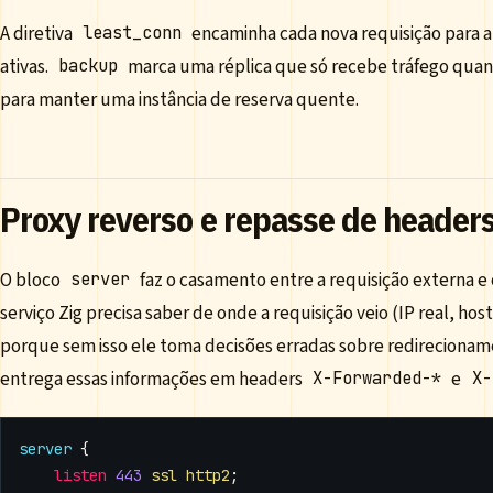
A diretiva
encaminha cada nova requisição para 
least_conn
ativas.
marca uma réplica que só recebe tráfego quand
backup
para manter uma instância de reserva quente.
Proxy reverso e repasse de header
O bloco
faz o casamento entre a requisição externa e 
server
serviço Zig precisa saber de onde a requisição veio (IP real, host
porque sem isso ele toma decisões erradas sobre redirecionam
entrega essas informações em headers
e
X-Forwarded-*
X-
server
{
listen
443
ssl
http2
;