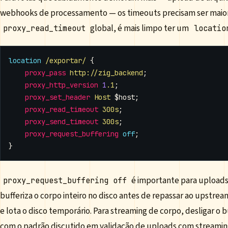
webhooks de processamento — os timeouts precisam ser maior
global, é mais limpo ter um
proxy_read_timeout
locatio
location
/exportar/
{
proxy_pass
http://zig_backend
;
proxy_http_version
1
.1
;
proxy_set_header
Host
$host
;
proxy_read_timeout
300s
;
proxy_send_timeout
300s
;
proxy_request_buffering
off
;
}
é importante para uploads
proxy_request_buffering off
bufferiza o corpo inteiro no disco antes de repassar ao upstr
e lota o disco temporário. Para streaming de corpo, desligar o 
com o padrão discutido em
validação de uploads com streamin