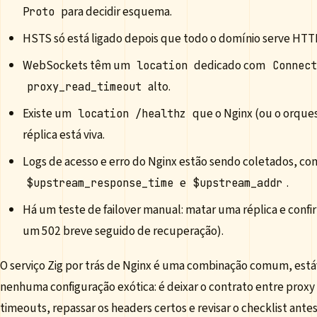
para decidir esquema.
Proto
HSTS só está ligado depois que todo o domínio serve HTT
WebSockets têm um
dedicado com
location
Connect
alto.
proxy_read_timeout
Existe um
que o Nginx (ou o orques
location /healthz
réplica está viva.
Logs de acesso e erro do Nginx estão sendo coletados, c
e
.
$upstream_response_time
$upstream_addr
Há um teste de failover manual: matar uma réplica e confir
um 502 breve seguido de recuperação).
O serviço Zig por trás de Nginx é uma combinação comum, estáv
nenhuma configuração exótica: é deixar o contrato entre proxy 
timeouts, repassar os headers certos e revisar o checklist antes d