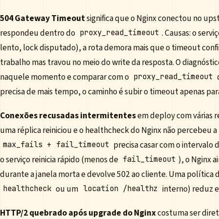
504 Gateway Timeout
significa que o Nginx conectou no ups
respondeu dentro do
. Causas: o serv
proxy_read_timeout
lento, lock disputado), a rota demora mais que o timeout confi
trabalho mas travou no meio do write da resposta. O diagnóstico
naquele momento e comparar com o
proxy_read_timeout
precisa de mais tempo, o caminho é subir o timeout apenas par
Conexões recusadas intermitentes
em deploy com várias r
uma réplica reiniciou e o healthcheck do Nginx não percebeu 
+
precisa casar com o intervalo 
max_fails
fail_timeout
o serviço reinicia rápido (menos de
), o Nginx 
fail_timeout
durante a janela morta e devolve 502 ao cliente. Uma política
ou um
interno) reduz e
healthcheck
location /healthz
HTTP/2 quebrado após upgrade do Nginx
costuma ser direto