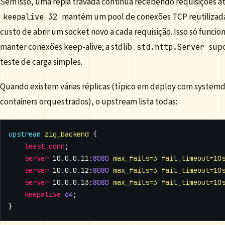
Sem isso, uma répia travada continua recebendo requisições a
mantém um pool de conexões TCP reutilizada
keepalive 32
custo de abrir um socket novo a cada requisição. Isso só funci
manter conexões keep-alive; a stdlib
supo
std.http.Server
teste de carga simples.
Quando existem várias réplicas (típico em deploy com systemd
containers orquestrados), o upstream lista todas:
upstream
zig_backend
{
least_conn
;
server
10.0.0.11
:
8080
max_fails=3
fail_timeout=10
server
10.0.0.12
:
8080
max_fails=3
fail_timeout=10
server
10.0.0.13
:
8080
max_fails=3
fail_timeout=10
keepalive
64
;
}