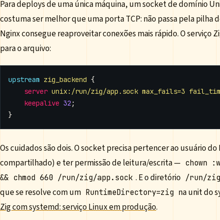
Para deploys de uma única máquina, um socket de domínio Unix 
costuma ser melhor que uma porta TCP: não passa pela pilha d
Nginx consegue reaproveitar conexões mais rápido. O serviço Zi
para o arquivo:
upstream
zig_backend
{
server
unix:/run/zig/app.sock
max_fails=3
fail_ti
keepalive
32
;
}
Os cuidados são dois. O socket precisa pertencer ao usuário do
compartilhado) e ter permissão de leitura/escrita —
chown :
. E o diretório
&& chmod 660 /run/zig/app.sock
/run/zi
que se resolve com um
na unit do 
RuntimeDirectory=zig
Zig com systemd: serviço Linux em produção
.