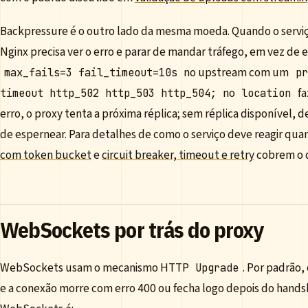
Backpressure é o outro lado da mesma moeda. Quando o serviço
Nginx precisa ver o erro e parar de mandar tráfego, em vez de e
no upstream com um
max_fails=3 fail_timeout=10s
pr
no
fa
timeout http_502 http_503 http_504;
location
erro, o proxy tenta a próxima réplica; sem réplica disponível, 
de espernear. Para detalhes de como o serviço deve reagir qua
com token bucket
e
circuit breaker, timeout e retry
cobrem o d
WebSockets por trás do proxy
WebSockets usam o mecanismo HTTP
. Por padrão,
Upgrade
e a conexão morre com erro 400 ou fecha logo depois do hands