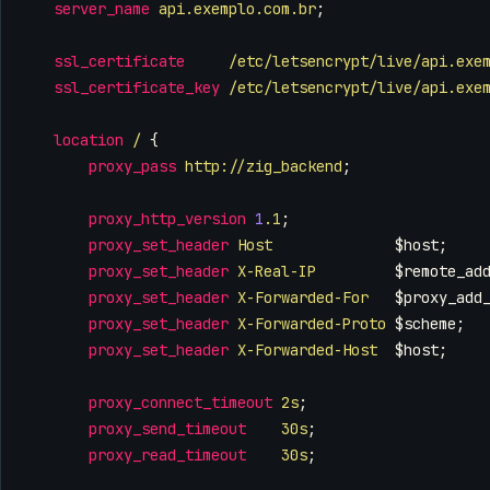
server_name
api.exemplo.com.br
;
ssl_certificate
/etc/letsencrypt/live/api.exe
ssl_certificate_key
/etc/letsencrypt/live/api.exe
location
/
{
proxy_pass
http://zig_backend
;
proxy_http_version
1
.1
;
proxy_set_header
Host
$host
;
proxy_set_header
X-Real-IP
$remote_ad
proxy_set_header
X-Forwarded-For
$proxy_add
proxy_set_header
X-Forwarded-Proto
$scheme
;
proxy_set_header
X-Forwarded-Host
$host
;
proxy_connect_timeout
2s
;
proxy_send_timeout
30s
;
proxy_read_timeout
30s
;