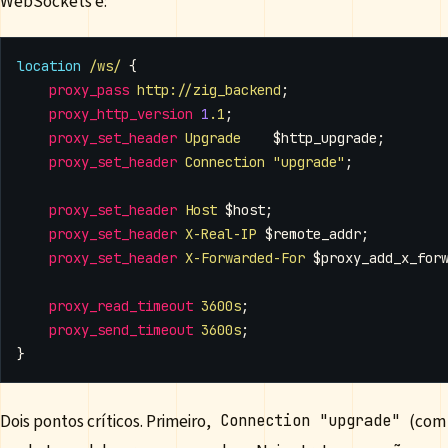
WebSockets é:
location
/ws/
{
proxy_pass
http://zig_backend
;
proxy_http_version
1
.1
;
proxy_set_header
Upgrade
$http_upgrade
;
proxy_set_header
Connection
"upgrade"
;
proxy_set_header
Host
$host
;
proxy_set_header
X-Real-IP
$remote_addr
;
proxy_set_header
X-Forwarded-For
$proxy_add_x_for
proxy_read_timeout
3600s
;
proxy_send_timeout
3600s
;
}
Dois pontos críticos. Primeiro,
(com a
Connection "upgrade"