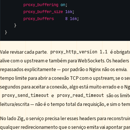
proxy_buffering
on
;
proxy_buffer_size
16k
;
proxy_buffers
8
16k
;
}
}
Vale revisar cada parte.
é obrigat
proxy_http_version 1.1
alive com o upstream e também para WebSockets. Os headers
repassados explicitamente — por padrão o Nginx não os envia.
tempo limite para abrir a conexão TCP com o upstream; se o se
segundos para aceitar a conexão, algo está muito errado e o Ng
e
são os limi
proxy_send_timeout
proxy_read_timeout
leitura/escrita — não é o tempo total da requisição, e sim o t
No lado Zig, o serviço precisa ler esses headers para reconstruir
qualquer redirecionamento que o serviço emita vai apontar pa