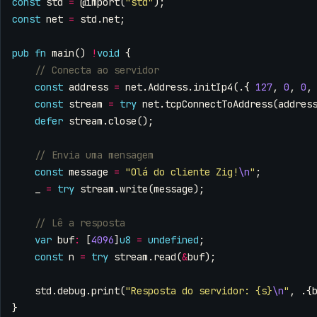
const
std
=
@import
(
"std"
);
const
net
=
std
.
net
;
pub
fn
main
()
!
void
{
const
address
=
net
.
Address
.
initIp4
(.{
127
,
0
,
0
,
const
stream
=
try
net
.
tcpConnectToAddress
(
addres
defer
stream
.
close
();
const
message
=
"Olá do cliente Zig!
\n
"
;
_
=
try
stream
.
write
(
message
);
var
buf
:
[
4096
]
u8
=
undefined
;
const
n
=
try
stream
.
read
(
&
buf
);
std
.
debug
.
print
(
"Resposta do servidor: {s}
\n
"
,
.{
}