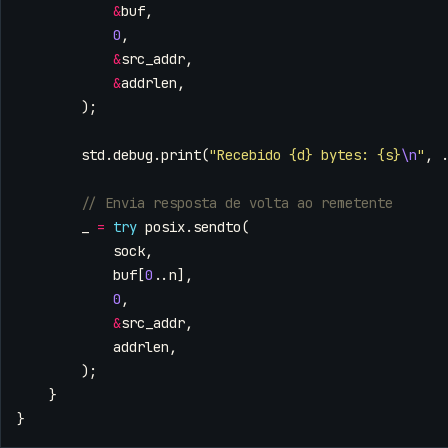
&
buf
,
0
,
&
src_addr
,
&
addrlen
,
);
std
.
debug
.
print
(
"Recebido {d} bytes: {s}
\n
"
,
_
=
try
posix
.
sendto
(
sock
,
buf
[
0
..
n
],
0
,
&
src_addr
,
addrlen
,
);
}
}