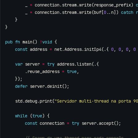
_
=
connection
.
stream
.
write
(
response_prefix
)
_
=
connection
.
stream
.
write
(
buf
[
0
..
n
])
catch
}
}
pub
fn
main
()
!
void
{
const
address
=
net
.
Address
.
initIp4
(.{
0
,
0
,
0
,
0
var
server
=
try
address
.
listen
(.{
.
reuse_address
=
true
,
});
defer
server
.
deinit
();
std
.
debug
.
print
(
"Servidor multi-thread na porta 9
while
(
true
)
{
const
connection
=
try
server
.
accept
();