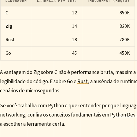
LINGUAGEM
LATÊNCIA P99 (ΜS)
THROUGHPUT (REQ/S)
C
12
850K
Zig
14
820K
Rust
18
780K
Go
45
450K
A vantagem do Zig sobre C não é performance bruta, mas sim 
legibilidade do código. E sobre Go e
Rust
, a ausência de runtim
cenários de microsegundos.
Se você trabalha com Python e quer entender por que linguage
networking, confira os conceitos fundamentais em
Python Dev
a escolher a ferramenta certa.