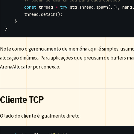
const
thread
=
try
std
.
Thread
.
spawn
(.{},
hand
thread
.
detach
();
}
}
Note como o
gerenciamento de memória
aqui é simples: usamo
alocação dinâmica. Para aplicações que precisam de buffers ma
ArenaAllocator
por conexão.
Cliente TCP
O lado do cliente é igualmente direto: