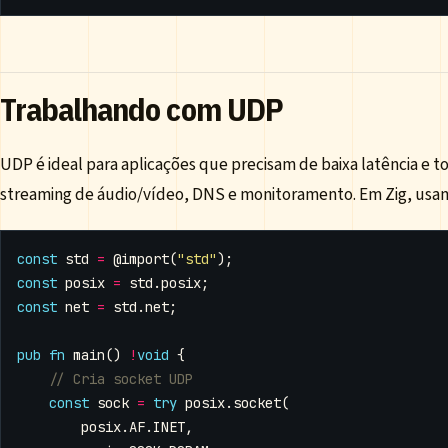
Trabalhando com UDP
UDP é ideal para aplicações que precisam de baixa latência e 
streaming de áudio/vídeo, DNS e monitoramento. Em Zig, us
const
std
=
@import
(
"std"
);
const
posix
=
std
.
posix
;
const
net
=
std
.
net
;
pub
fn
main
()
!
void
{
const
sock
=
try
posix
.
socket
(
posix
.
AF
.
INET
,