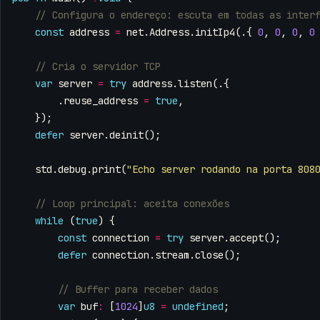
const
address
=
net
.
Address
.
initIp4
(.{
0
,
0
,
0
,
0
var
server
=
try
address
.
listen
(.{
.
reuse_address
=
true
,
});
defer
server
.
deinit
();
std
.
debug
.
print
(
"Echo server rodando na porta 808
while
(
true
)
{
const
connection
=
try
server
.
accept
();
defer
connection
.
stream
.
close
();
var
buf
:
[
1024
]
u8
=
undefined
;