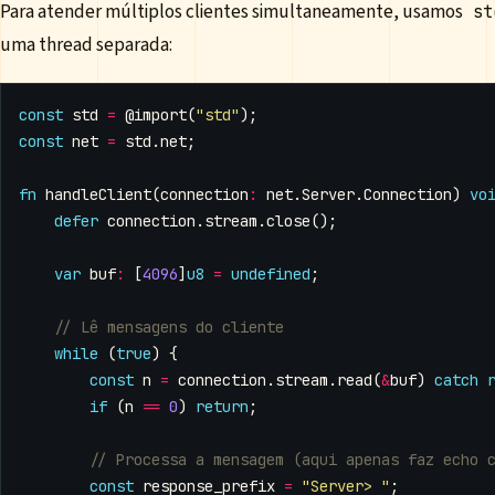
Para atender múltiplos clientes simultaneamente, usamos
st
uma thread separada:
const
std
=
@import
(
"std"
);
const
net
=
std
.
net
;
fn
handleClient
(
connection
:
net
.
Server
.
Connection
)
vo
defer
connection
.
stream
.
close
();
var
buf
:
[
4096
]
u8
=
undefined
;
while
(
true
)
{
const
n
=
connection
.
stream
.
read
(
&
buf
)
catch
if
(
n
==
0
)
return
;
const
response_prefix
=
"Server> "
;