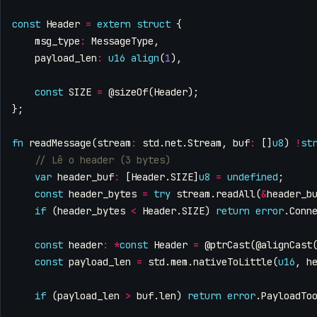
const
Header
=
extern
struct
{
msg_type
:
MessageType
,
payload_len
:
u16
align
(
1
),
const
SIZE
=
@sizeOf
(
Header
);
};
fn
readMessage
(
stream
:
std
.
net
.
Stream
,
buf
:
[]
u8
)
!
st
var
header_buf
:
[
Header
.
SIZE
]
u8
=
undefined
;
const
header_bytes
=
try
stream
.
readAll
(
&
header_b
if
(
header_bytes
<
Header
.
SIZE
)
return
error
.
Conn
const
header
:
*
const
Header
=
@ptrCast
(
@alignCast
const
payload_len
=
std
.
mem
.
nativeToLittle
(
u16
,
h
if
(
payload_len
>
buf
.
len
)
return
error
.
PayloadTo