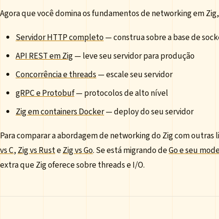
Agora que você domina os fundamentos de networking em Zig, 
Servidor HTTP completo
— construa sobre a base de sock
API REST em Zig
— leve seu servidor para produção
Concorrência e threads
— escale seu servidor
gRPC e Protobuf
— protocolos de alto nível
Zig em containers Docker
— deploy do seu servidor
Para comparar a abordagem de networking do Zig com outras li
vs C
,
Zig vs Rust
e
Zig vs Go
. Se está migrando de
Go e seu mode
extra que Zig oferece sobre threads e I/O.