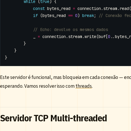
while
(
true
)
{
const
bytes_read
=
connection
.
stream
.
read
if
(
bytes_read
==
0
)
break
;
_
=
connection
.
stream
.
write
(
buf
[
0
..
bytes_
}
}
}
Este servidor é funcional, mas bloqueia em cada conexão — en
esperando. Vamos resolver isso com
threads
.
Servidor TCP Multi-threaded