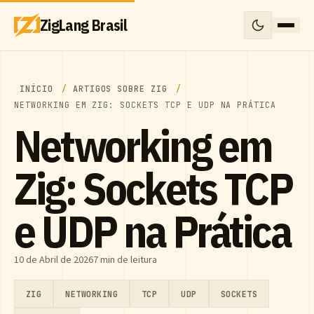
ZigLang Brasil
INÍCIO
ARTIGOS SOBRE ZIG
NETWORKING EM ZIG: SOCKETS TCP E UDP NA PRÁTICA
Networking em
Zig: Sockets TCP
e UDP na Prática
10 de Abril de 2026
7 min de leitura
ZIG
NETWORKING
TCP
UDP
SOCKETS