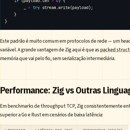
if
(
payload
.
len
>
0
)
{
_
=
try
stream
.
write
(
payload
);
}
}
Este padrão é muito comum em protocolos de rede — um head
variável. A grande vantagem de Zig aqui é que as
packed struct
memória que vai pelo fio, sem serialização intermediária.
Performance: Zig vs Outras Lingua
Em benchmarks de throughput TCP, Zig consistentemente ent
superior a Go e Rust em cenários de baixa latência: