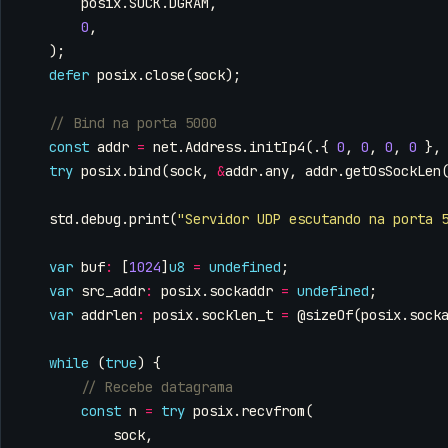
posix
.
SOCK
.
DGRAM
,
0
,
);
defer
posix
.
close
(
sock
);
const
addr
=
net
.
Address
.
initIp4
(.{
0
,
0
,
0
,
0
},
try
posix
.
bind
(
sock
,
&
addr
.
any
,
addr
.
getOsSockLen
std
.
debug
.
print
(
"Servidor UDP escutando na porta 
var
buf
:
[
1024
]
u8
=
undefined
;
var
src_addr
:
posix
.
sockaddr
=
undefined
;
var
addrlen
:
posix
.
socklen_t
=
@sizeOf
(
posix
.
sock
while
(
true
)
{
const
n
=
try
posix
.
recvfrom
(
sock
,