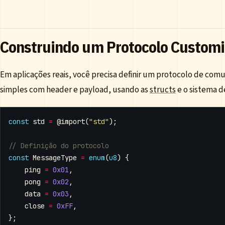
Construindo um Protocolo Custom
Em aplicações reais, você precisa definir um protocolo de comu
simples com header e payload, usando as
structs
e o sistema de
const
std
=
@import
(
"std"
);
const
MessageType
=
enum
(
u8
)
{
ping
=
0x01
,
pong
=
0x02
,
data
=
0x03
,
close
=
0xFF
,
};