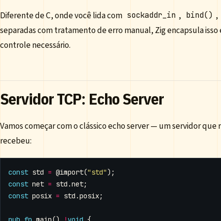
Diferente de C, onde você lida com
,
,
sockaddr_in
bind()
separadas com tratamento de erro manual, Zig encapsula isso
controle necessário.
Servidor TCP: Echo Server
Vamos começar com o clássico echo server — um servidor que
recebeu:
const
std
=
@import
(
"std"
);
const
net
=
std
.
net
;
const
posix
=
std
.
posix
;
pub
fn
main
()
!
void
{