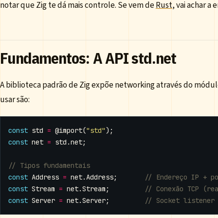
notar que Zig te dá mais controle. Se vem de
Rust
, vai achar a
Fundamentos: A API std.net
A biblioteca padrão de Zig expõe networking através do módu
usar são:
const
std
=
@import
(
"std"
);
const
net
=
std
.
net
;
const
Address
=
net
.
Address
;
const
Stream
=
net
.
Stream
;
const
Server
=
net
.
Server
;