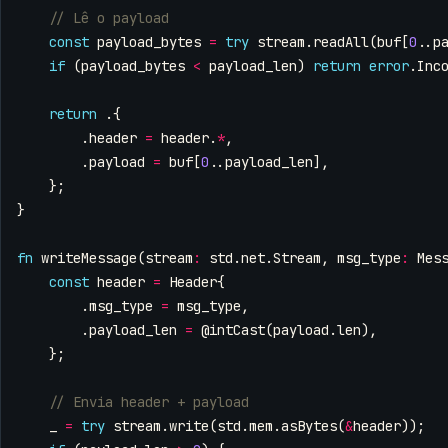
const
payload_bytes
=
try
stream
.
readAll
(
buf
[
0
..
p
if
(
payload_bytes
<
payload_len
)
return
error
.
Inc
return
.{
.
header
=
header
.
*
,
.
payload
=
buf
[
0
..
payload_len
],
};
}
fn
writeMessage
(
stream
:
std
.
net
.
Stream
,
msg_type
:
Mes
const
header
=
Header
{
.
msg_type
=
msg_type
,
.
payload_len
=
@intCast
(
payload
.
len
),
};
_
=
try
stream
.
write
(
std
.
mem
.
asBytes
(
&
header
));