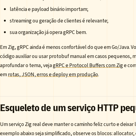
latência e payload binário importam;
streaming ou geração de clientes é relevante;
sua organização já opera gRPC bem.
Em Zig, gRPC ainda é menos confortável do que em Go/Java. Voc
código auxiliar ou usar protobuf manual em casos pequenos, m
aprofundar o tema, veja
gRPC e Protocol Buffers com Zig
e com
em
rotas, JSON, erros e deploy em produção
.
Esqueleto de um serviço HTTP pe
Um serviço Zig real deve manter o caminho feliz curto e deixar 
exemplo abaixo seja simplificado, observe os blocos: allocator,