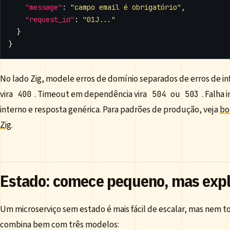
"message"
:
"campo email é obrigatório"
,
"request_id"
:
"01J..."
}
}
No lado Zig, modele erros de domínio separados de erros de in
vira
. Timeout em dependência vira
ou
. Falha 
400
504
503
interno e resposta genérica. Para padrões de produção, veja
bo
Zig
.
Estado: comece pequeno, mas expl
Um microserviço sem estado é mais fácil de escalar, mas nem tod
combina bem com três modelos: