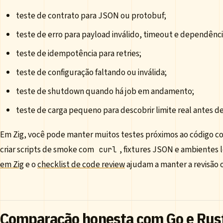
teste de contrato para JSON ou protobuf;
teste de erro para payload inválido, timeout e dependência
teste de idempotência para retries;
teste de configuração faltando ou inválida;
teste de shutdown quando há job em andamento;
teste de carga pequeno para descobrir limite real antes d
Em Zig, você pode manter muitos testes próximos ao código 
criar scripts de smoke com
, fixtures JSON e ambientes l
curl
em Zig
e o
checklist de code review
ajudam a manter a revisão o
Comparação honesta com Go e Rus