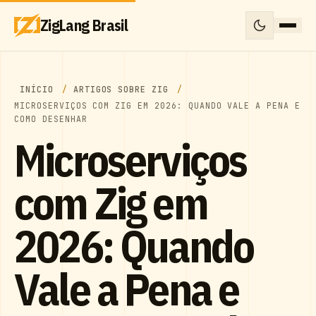
ZigLang Brasil
INÍCIO
ARTIGOS SOBRE ZIG
MICROSERVIÇOS COM ZIG EM 2026: QUANDO VALE A PENA E
COMO DESENHAR
Microserviços
com Zig em
2026: Quando
Vale a Pena e