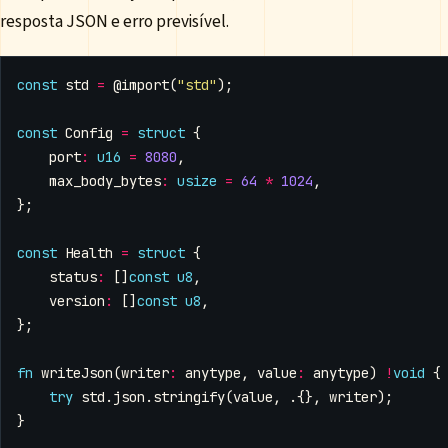
resposta JSON e erro previsível.
const
std
=
@import
(
"std"
);
const
Config
=
struct
{
port
:
u16
=
8080
,
max_body_bytes
:
usize
=
64
*
1024
,
};
const
Health
=
struct
{
status
:
[]
const
u8
,
version
:
[]
const
u8
,
};
fn
writeJson
(
writer
:
anytype
,
value
:
anytype
)
!
void
{
try
std
.
json
.
stringify
(
value
,
.{},
writer
);
}