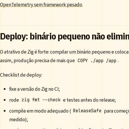
OpenTelemetry sem framework pesado
.
Deploy: binário pequeno não elimi
O atrativo de Zig é forte: compilar um binário pequeno e colo
assim, produção precisa de mais que
.
COPY ./app /app
Checklist de deploy:
fixe a versão do Zig no CI;
rode
e testes antes do release;
zig fmt --check
compile em modo adequado (
para começ
ReleaseSafe
medido);