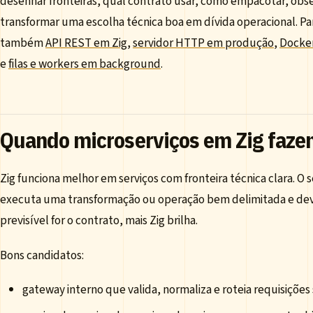
desenhar fronteiras, qual contrato usar, como empacotar, obse
transformar uma escolha técnica boa em dívida operacional. Pa
também
API REST em Zig
,
servidor HTTP em produção
,
Docker
e
filas e workers em background
.
Quando microserviços em Zig faze
Zig funciona melhor em serviços com fronteira técnica clara. O
executa uma transformação ou operação bem delimitada e dev
previsível for o contrato, mais Zig brilha.
Bons candidatos:
gateway interno que valida, normaliza e roteia requisições