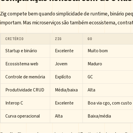
Zig compete bem quando simplicidade de runtime, binário pe
importam. Mas microserviços são também ecossistema, contrat
CRITÉRIO
ZIG
GO
Startup e binário
Excelente
Muito bom
Ecossistema web
Jovem
Maduro
Controle de memória
Explícito
GC
Produtividade CRUD
Média/baixa
Alta
Interop C
Excelente
Boa via cgo, com custo
Curva operacional
Alta
Baixa/média