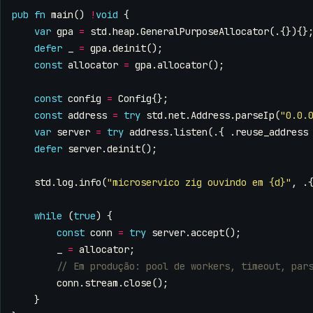
pub
fn
main
()
!
void
{
var
gpa
=
std
.
heap
.
GeneralPurposeAllocator
(.{}){}
defer
_
=
gpa
.
deinit
();
const
allocator
=
gpa
.
allocator
();
const
config
=
Config
{};
const
address
=
try
std
.
net
.
Address
.
parseIp
(
"0.0.
var
server
=
try
address
.
listen
(.{
.
reuse_address
defer
server
.
deinit
();
std
.
log
.
info
(
"microservico zig ouvindo em {d}"
,
.
while
(
true
)
{
const
conn
=
try
server
.
accept
();
_
=
allocator
;
conn
.
stream
.
close
();
}