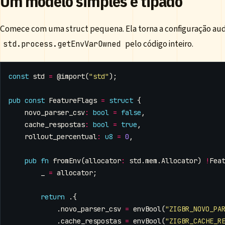
Um modelo simples e tipado
Comece com uma struct pequena. Ela torna a configuração audi
pelo código inteiro.
std.process.getEnvVarOwned
const
std
=
@import
(
"std"
);
pub
const
FeatureFlags
=
struct
{
novo_parser_csv
:
bool
=
false
,
cache_respostas
:
bool
=
true
,
rollout_percentual
:
u8
=
0
,
pub
fn
fromEnv
(
allocator
:
std
.
mem
.
Allocator
)
!
Fea
_
=
allocator
;
return
.{
.
novo_parser_csv
=
envBool
(
"ZIGBR_NOVO_PA
.
cache_respostas
=
envBool
(
"ZIGBR_CACHE_R