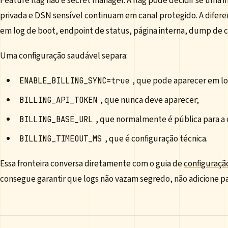
Feature flag não é secret manager. A flag pode decidir se uma i
privada e DSN sensível continuam em canal protegido. A dife
em log de boot, endpoint de status, página interna, dump de c
Uma configuração saudável separa:
, que pode aparecer em lo
ENABLE_BILLING_SYNC=true
, que nunca deve aparecer;
BILLING_API_TOKEN
, que normalmente é pública para a
BILLING_BASE_URL
, que é configuração técnica.
BILLING_TIMEOUT_MS
Essa fronteira conversa diretamente com o guia de
configuraçã
consegue garantir que logs não vazam segredo, não adicione p