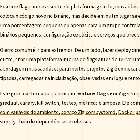
Feature flag parece assunto de plataforma grande, mas a ideia 
coloca o código novo no binário, mas decide em outro lugar se 
uma porcentagem pequena ou apenas para um grupo controlad
binários pequenos, configuração explícita e serviços que preci
O erro comum é ir para extremos. De um lado, fazer deploy diret
outro, criar uma plataforma interna de flags antes de ter volu
abordagem mais saudável para muitos projetos Zig é começar
tipadas, carregadas na inicialização, observadas em logs e rem
Este guia mostra como pensar em
feature flags em Zig
sem pe
gradual, canary, kill switch, testes, métricas e limpeza. Ele 
com variáveis de ambiente
,
serviço Zig com systemd
,
Docker p
supply chain de dependências e releases
.