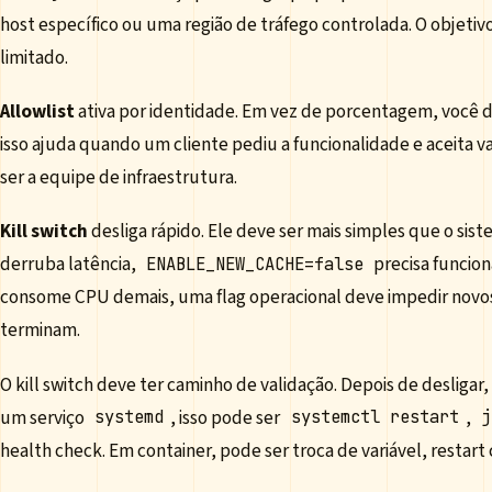
host específico ou uma região de tráfego controlada. O objet
limitado.
Allowlist
ativa por identidade. Em vez de porcentagem, você 
isso ajuda quando um cliente pediu a funcionalidade e aceita va
ser a equipe de infraestrutura.
Kill switch
desliga rápido. Ele deve ser mais simples que o si
derruba latência,
precisa funcio
ENABLE_NEW_CACHE=false
consome CPU demais, uma flag operacional deve impedir nov
terminam.
O kill switch deve ter caminho de validação. Depois de desligar,
um serviço
, isso pode ser
,
systemd
systemctl restart
j
health check. Em container, pode ser troca de variável, restart 