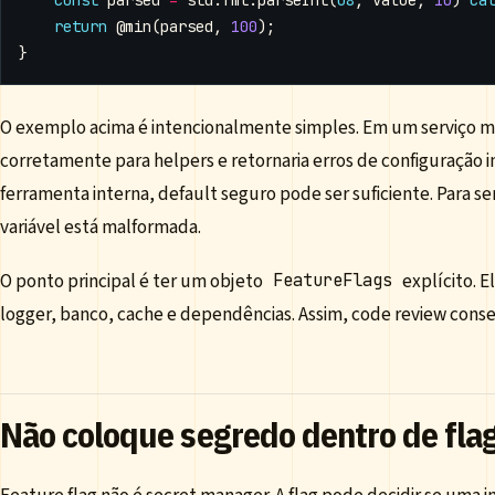
return
@min
(
parsed
,
100
);
}
O exemplo acima é intencionalmente simples. Em um serviço ma
corretamente para helpers e retornaria erros de configuração in
ferramenta interna, default seguro pode ser suficiente. Para se
variável está malformada.
O ponto principal é ter um objeto
explícito. E
FeatureFlags
logger, banco, cache e dependências. Assim, code review cons
Não coloque segredo dentro de fla