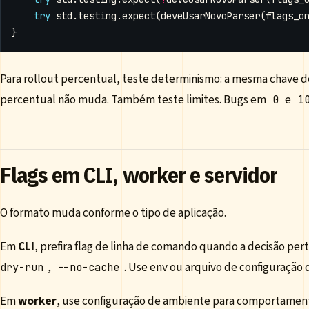
try
std
.
testing
.
expect
(
deveUsarNovoParser
(
flags_o
}
Para rollout percentual, teste determinismo: a mesma chave 
percentual não muda. Também teste limites. Bugs em
e
0
1
Flags em CLI, worker e servidor
O formato muda conforme o tipo de aplicação.
Em
CLI
, prefira flag de linha de comando quando a decisão per
,
. Use env ou arquivo de configuração 
dry-run
--no-cache
Em
worker
, use configuração de ambiente para comportamento 