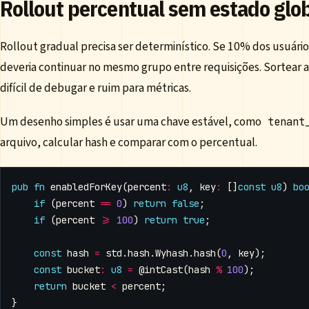
Rollout percentual sem estado glo
Rollout gradual precisa ser determinístico. Se 10% dos usuár
deveria continuar no mesmo grupo entre requisições. Sortear 
difícil de debugar e ruim para métricas.
Um desenho simples é usar uma chave estável, como
tenant
arquivo, calcular hash e comparar com o percentual.
pub
fn
enabledForKey
(
percent
:
u8
,
key
:
[]
const
u8
)
bo
if
(
percent
==
0
)
return
false
;
if
(
percent
>=
100
)
return
true
;
const
hash
=
std
.
hash
.
Wyhash
.
hash
(
0
,
key
);
const
bucket
:
u8
=
@intCast
(
hash
%
100
);
return
bucket
<
percent
;
}