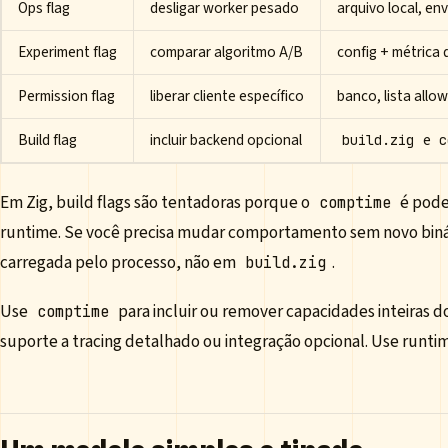
Ops flag
desligar worker pesado
arquivo local, env
Experiment flag
comparar algoritmo A/B
config + métrica
Permission flag
liberar cliente específico
banco, lista allo
Build flag
incluir backend opcional
e
build.zig
c
Em Zig, build flags são tentadoras porque o
é pode
comptime
runtime. Se você precisa mudar comportamento sem novo binári
carregada pelo processo, não em
.
build.zig
Use
para incluir ou remover capacidades inteiras 
comptime
suporte a tracing detalhado ou integração opcional. Use runtim