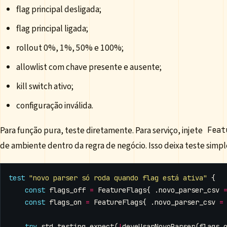
flag principal desligada;
flag principal ligada;
rollout 0%, 1%, 50% e 100%;
allowlist com chave presente e ausente;
kill switch ativo;
configuração inválida.
Para função pura, teste diretamente. Para serviço, injete
Feat
de ambiente dentro da regra de negócio. Isso deixa teste simpl
test
"novo parser só roda quando flag está ativa"
{
const
flags_off
=
FeatureFlags
{
.
novo_parser_csv
const
flags_on
=
FeatureFlags
{
.
novo_parser_csv
=
try
std
.
testing
.
expect
(
!
deveUsarNovoParser
(
flags_