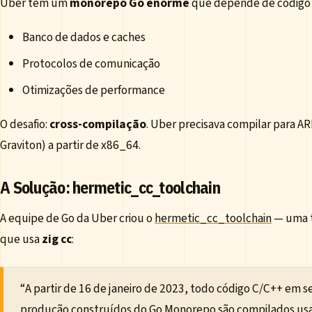
Uber tem um
monorepo Go enorme
que depende de código 
Banco de dados e caches
Protocolos de comunicação
Otimizações de performance
O desafio:
cross-compilação
. Uber precisava compilar para 
Graviton) a partir de x86_64.
A Solução: hermetic_cc_toolchain
A equipe de Go da Uber criou o
hermetic_cc_toolchain
— uma t
que usa
zig cc
:
“A partir de 16 de janeiro de 2023, todo código C/C++ em s
produção construídos do Go Monorepo são compilados usa