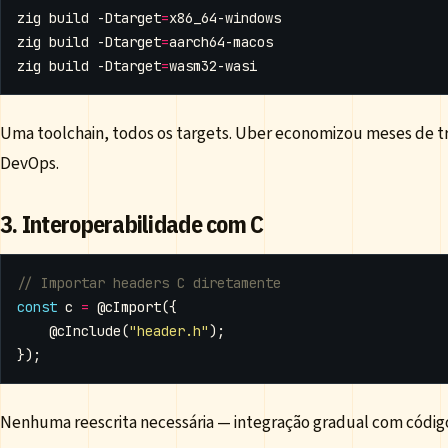
zig build -Dtarget
=
zig build -Dtarget
=
zig build -Dtarget
=
Uma toolchain, todos os targets. Uber economizou meses de t
DevOps.
3. Interoperabilidade com C
const
c
=
@cImport
({
@cInclude
(
"header.h"
);
});
Nenhuma reescrita necessária — integração gradual com códig