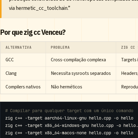
via hermetic_cc_toolchain.”
Por que zig cc Venceu?
ALTERNATIVA
PROBLEMA
ZIG CC 
GCC
Cross-compilação complexa
Targets 
Clang
Necessita sysroots separados
Headers/
Compilers nativos
Não herméticos
Reproduz
# Compilar para qualquer target com um único comando