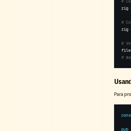
# Co
# Co
# Ve
# ma
Usand
Para pr
cons
pub