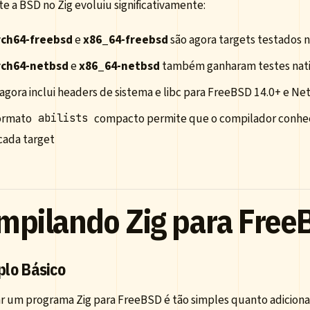
e a BSD no Zig evoluiu significativamente:
rch64-freebsd
e
x86_64-freebsd
são agora targets testados n
rch64-netbsd
e
x86_64-netbsd
também ganharam testes nati
 agora inclui headers de sistema e libc para FreeBSD 14.0+ e N
ormato
compacto permite que o compilador conheça
abilists
cada target
mpilando Zig para Free
lo Básico
r um programa Zig para FreeBSD é tão simples quanto adicionar