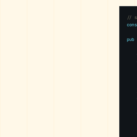
cons
pub