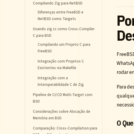
Compilando Zig para NetBSD
Diferenças entre FreeBSD e
Po
NetBSD como Targets
De
Usando zig cc como Cross-Compiler
C para BSD
Compilando um Projeto C para
FreeBSD
FreeBSD
Integração com Projetos C
WhatsAp
Existentes via Makefile
rodar e
Integração com a
Interoperabilidade C de Zig
Para de
Pipeline de CI/CD Multi-Target com
qualque
BSD
necessi
Considerações sobre Alocação de
Memória em BSD
O Que
Comparação: Cross-Compilation para