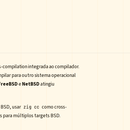
s-compilation integrada ao compilador.
pilar para outro sistema operacional
FreeBSD
e
NetBSD
atingiu
s BSD, usar
como cross-
zig cc
s para múltiplos targets BSD.