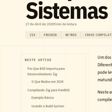
Sistemas
27 de Abril de 2026
9 min de leitura
ZIG
FREEBSD
NETBSD
CROSS-COMPILAT
Um dos 
NESTE ARTIGO
Diferen
Por Que BSD Importa para
pode lev
Desenvolvedores Zig
maturid
O Que Mudou em 2026
Compilando Zig para FreeBSD
Neste a
Exemplo Básico
compiler
Usando o Build System