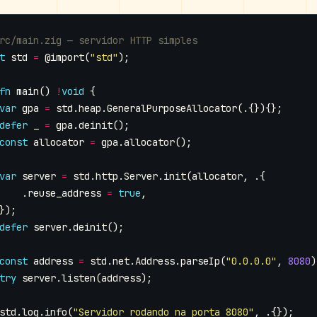
t
std
=
@import
(
"std"
);
fn
main
()
!
void
{
var
gpa
=
std
.
heap
.
GeneralPurposeAllocator
(.{}){};
defer
_
=
gpa
.
deinit
();
const
allocator
=
gpa
.
allocator
();
var
server
=
std
.
http
.
Server
.
init
(
allocator
,
.{
.
reuse_address
=
true
,
});
defer
server
.
deinit
();
const
address
=
std
.
net
.
Address
.
parseIp
(
"0.0.0.0"
,
8080
)
try
server
.
listen
(
address
);
std
.
log
.
info
(
"Servidor rodando na porta 8080"
,
.{});