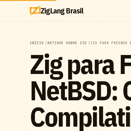
ZigLang Brasil
INÍCIO
ARTIGOS SOBRE ZIG
ZIG PARA FREEBSD 
Zig para 
NetBSD: 
Compilati