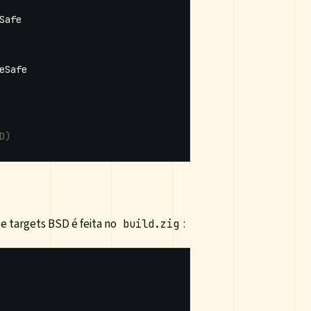
D)
de targets BSD é feita no
:
build.zig