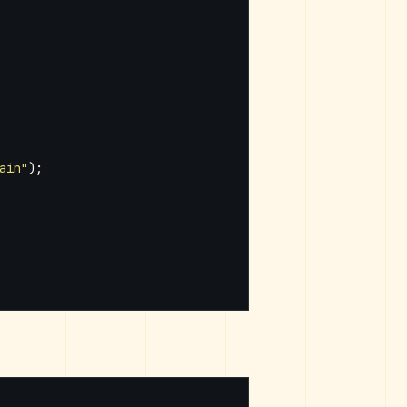
ain"
);