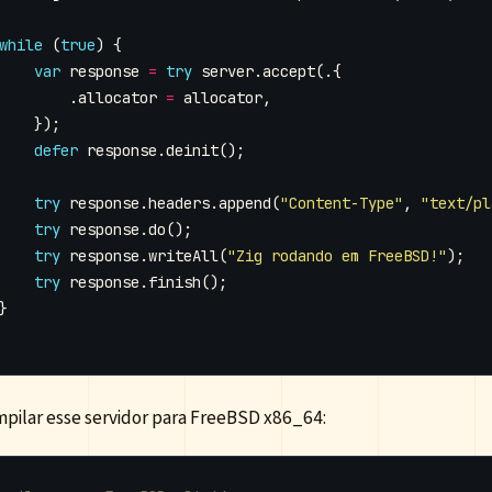
while
(
true
)
{
var
response
=
try
server
.
accept
(.{
.
allocator
=
allocator
,
});
defer
response
.
deinit
();
try
response
.
headers
.
append
(
"Content-Type"
,
"text/pl
try
response
.
do
();
try
response
.
writeAll
(
"Zig rodando em FreeBSD!"
);
try
response
.
finish
();
}
mpilar esse servidor para FreeBSD x86_64: