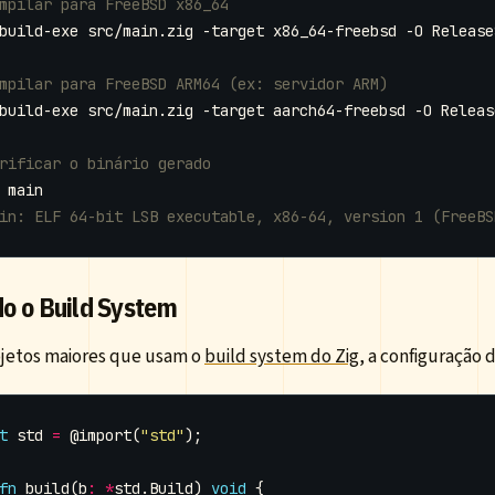
mpilar para FreeBSD x86_64
mpilar para FreeBSD ARM64 (ex: servidor ARM)
rificar o binário gerado
in: ELF 64-bit LSB executable, x86-64, version 1 (FreeBS
o o Build System
ojetos maiores que usam o
build system do Zig
, a configuração 
t
std
=
@import
(
"std"
);
fn
build
(
b
:
*
std
.
Build
)
void
{