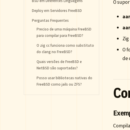
BSD em Diferentes Linguagens
O suport
Deploy em Servidores FreeBSD
aa
Perguntas Frequentes
aa
Preciso de uma máquina FreeBSD
para compilar para FreeBSD?
Zig
O zig cc funciona como substituto
O f
do clang no FreeBSD?
de 
Quais versões de FreeBSD e
NetBSD são suportadas?
Posso usar bibliotecas nativas do
FreeBSD como jails ou ZFS?
Co
Exemp
Compila