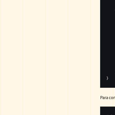
}
Para co