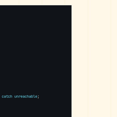
catch
unreachable
;