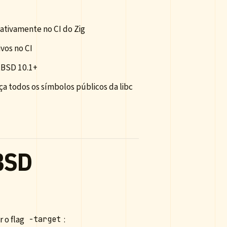
ativamente no CI do Zig
vos no CI
etBSD 10.1+
 todos os símbolos públicos da libc
BSD
 o flag
:
-target