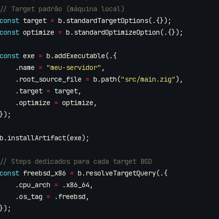
const
target
=
b
.
standardTargetOptions
(.{});
const
optimize
=
b
.
standardOptimizeOption
(.{});
const
exe
=
b
.
addExecutable
(.{
.
name
=
"meu-servidor"
,
.
root_source_file
=
b
.
path
(
"src/main.zig"
),
.
target
=
target
,
.
optimize
=
optimize
,
});
b
.
installArtifact
(
exe
);
const
freebsd_x86
=
b
.
resolveTargetQuery
(.{
.
cpu_arch
=
.
x86_64
,
.
os_tag
=
.
freebsd
,
});