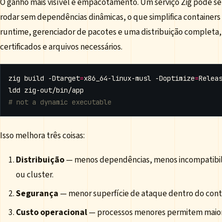
O ganho mais visível é empacotamento. Um serviço Zig pode s
rodar sem dependências dinâmicas, o que simplifica containers 
runtime, gerenciador de pacotes e uma distribuição completa, 
certificados e arquivos necessários.
zig build -Dtarget
=
x86_64-linux-musl -Doptimize
=
# not a dynamic executable
Isso melhora três coisas:
Distribuição
— menos dependências, menos incompatibilid
ou cluster.
Segurança
— menor superfície de ataque dentro do contai
Custo operacional
— processos menores permitem maior 