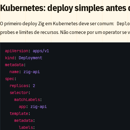
Kubernetes: deploy simples antes 
O primeiro deploy Zig em Kubernetes deve ser comum:
Deplo
probes e limites de recursos. Não comece por um operator se v
apiVersion
:
apps/v1
kind
:
Deployment
metadata
:
name
:
zig-api
spec
:
replicas
:
2
selector
:
matchLabels
:
app
:
zig-api
template
:
metadata
:
labels
: