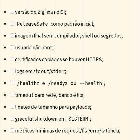
versão do Zig fixa no CI;
como padrão inicial;
ReleaseSafe
imagem final sem compilador, shell ou segredos;
usuário não-root;
certificados copiados se houver HTTPS;
logs em stdout/stderr;
e
ou
;
/healthz
/readyz
--health
timeout para rede, banco e fila;
limites de tamanho para payloads;
graceful shutdown em
;
SIGTERM
métricas mínimas de request/fila/erro/latência;