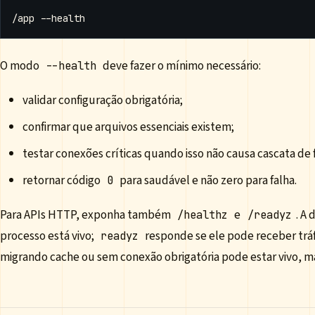
O modo
deve fazer o mínimo necessário:
--health
validar configuração obrigatória;
confirmar que arquivos essenciais existem;
testar conexões críticas quando isso não causa cascata de 
retornar código
para saudável e não zero para falha.
0
Para APIs HTTP, exponha também
e
. A
/healthz
/readyz
processo está vivo;
responde se ele pode receber trá
readyz
migrando cache ou sem conexão obrigatória pode estar vivo, m