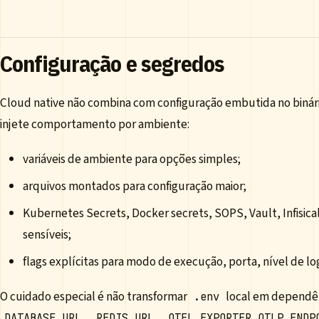
Configuração e segredos
Cloud native não combina com configuração embutida no binári
injete comportamento por ambiente:
variáveis de ambiente para opções simples;
arquivos montados para configuração maior;
Kubernetes Secrets, Docker secrets, SOPS, Vault, Infisic
sensíveis;
flags explícitas para modo de execução, porta, nível de lo
O cuidado especial é não transformar
local em dependênc
.env
,
,
DATABASE_URL
REDIS_URL
OTEL_EXPORTER_OTLP_ENDP