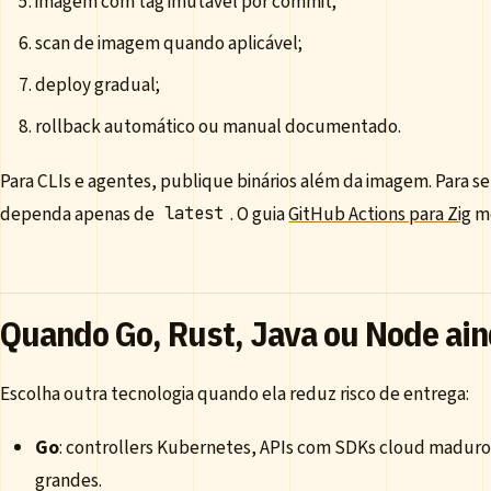
imagem com tag imutável por commit;
scan de imagem quando aplicável;
deploy gradual;
rollback automático ou manual documentado.
Para CLIs e agentes, publique binários além da imagem. Para s
dependa apenas de
. O guia
GitHub Actions para Zig
mo
latest
Quando Go, Rust, Java ou Node ai
Escolha outra tecnologia quando ela reduz risco de entrega:
Go
: controllers Kubernetes, APIs com SDKs cloud maduro
grandes.