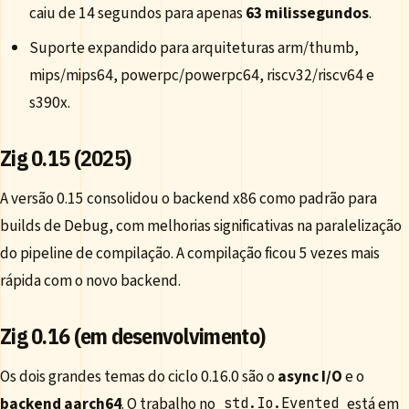
caiu de 14 segundos para apenas
63 milissegundos
.
Suporte expandido para arquiteturas arm/thumb,
mips/mips64, powerpc/powerpc64, riscv32/riscv64 e
s390x.
Zig 0.15 (2025)
A versão 0.15 consolidou o backend x86 como padrão para
builds de Debug, com melhorias significativas na paralelização
do pipeline de compilação. A compilação ficou 5 vezes mais
rápida com o novo backend.
Zig 0.16 (em desenvolvimento)
Os dois grandes temas do ciclo 0.16.0 são o
async I/O
e o
backend aarch64
. O trabalho no
está em
std.Io.Evented