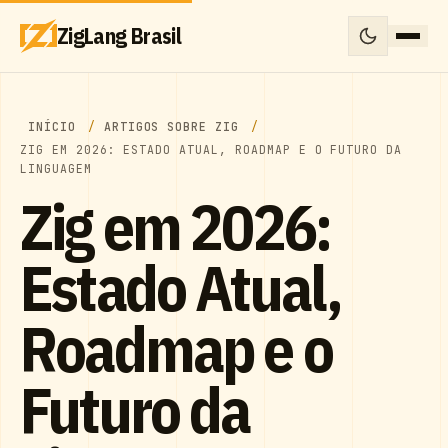
ZigLang Brasil
INÍCIO
ARTIGOS SOBRE ZIG
ZIG EM 2026: ESTADO ATUAL, ROADMAP E O FUTURO DA
LINGUAGEM
Zig em 2026:
Estado Atual,
Roadmap e o
Futuro da