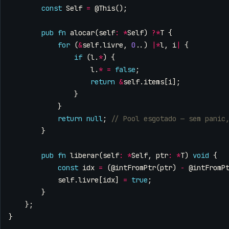
const
Self
=
@This
();
pub
fn
alocar
(
self
:
*
Self
)
?*
T
{
for
(
&
self
.
livre
,
0
..)
|*
l
,
i
|
{
if
(
l
.
*
)
{
l
.
*
=
false
;
return
&
self
.
items
[
i
];
}
}
return
null
;
}
pub
fn
liberar
(
self
:
*
Self
,
ptr
:
*
T
)
void
{
const
idx
=
(
@intFromPtr
(
ptr
)
-
@intFromP
self
.
livre
[
idx
]
=
true
;
}
};
}