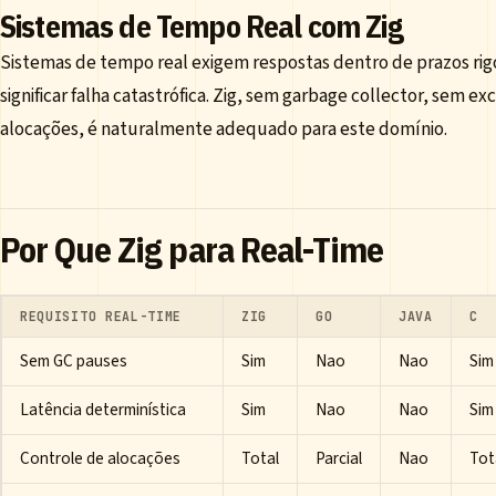
Sistemas de Tempo Real com Zig
Sistemas de tempo real exigem respostas dentro de prazos ri
significar falha catastrófica. Zig, sem garbage collector, sem 
alocações, é naturalmente adequado para este domínio.
Por Que Zig para Real-Time
REQUISITO REAL-TIME
ZIG
GO
JAVA
C
Sem GC pauses
Sim
Nao
Nao
Sim
Latência determinística
Sim
Nao
Nao
Sim
Controle de alocações
Total
Parcial
Nao
Tot