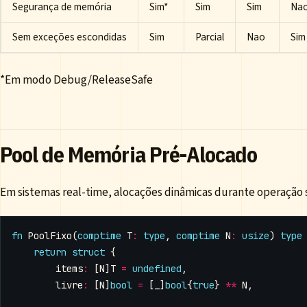
Segurança de memória
Sim*
Sim
Sim
Na
Sem exceções escondidas
Sim
Parcial
Nao
Sim
*Em modo Debug/ReleaseSafe
Pool de Memória Pré-Alocado
Em sistemas real-time, alocações dinâmicas durante operação s
fn
PoolFixo
(
comptime
T
:
type
,
comptime
N
:
usize
)
type
return
struct
{
items
:
[
N
]
T
=
undefined
,
livre
:
[
N
]
bool
=
[
_
]
bool
{
true
}
**
N
,