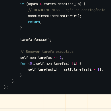
if
(
agora
>
tarefa
.
deadline_us
)
{
handleDeadlineMiss
(
tarefa
);
return
;
}
tarefa
.
funcao
();
self
.
num_tarefas
-=
1
;
for
(
0
..
self
.
num_tarefas
)
|
i
|
{
self
.
tarefas
[
i
]
=
self
.
tarefas
[
i
+
1
];
}
}
};