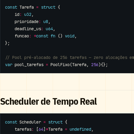
const
Tarefa
=
struct
{
id
:
u32
,
prioridade
:
u8
,
deadline_us
:
u64
,
funcao
:
*
const
fn
()
void
,
};
var
pool_tarefas
=
PoolFixo
(
Tarefa
,
256
){};
Scheduler de Tempo Real
const
Scheduler
=
struct
{
tarefas
:
[
64
]
*
Tarefa
=
undefined
,