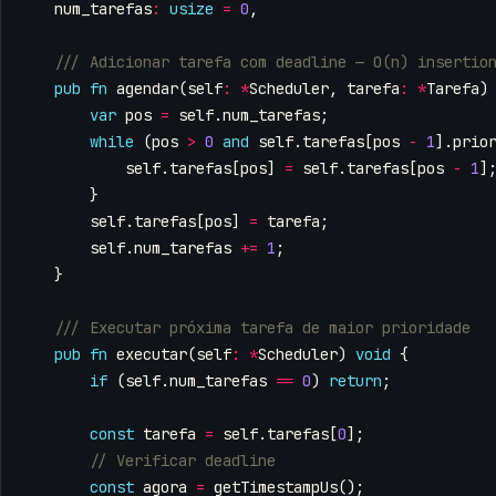
num_tarefas
:
usize
=
0
,
pub
fn
agendar
(
self
:
*
Scheduler
,
tarefa
:
*
Tarefa
)
var
pos
=
self
.
num_tarefas
;
while
(
pos
>
0
and
self
.
tarefas
[
pos
-
1
].
prio
self
.
tarefas
[
pos
]
=
self
.
tarefas
[
pos
-
1
]
}
self
.
tarefas
[
pos
]
=
tarefa
;
self
.
num_tarefas
+=
1
;
}
pub
fn
executar
(
self
:
*
Scheduler
)
void
{
if
(
self
.
num_tarefas
==
0
)
return
;
const
tarefa
=
self
.
tarefas
[
0
];
const
agora
=
getTimestampUs
();