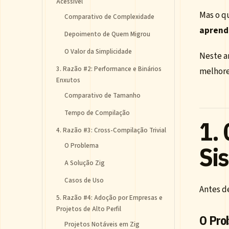
Acessível
Mas o qu
Comparativo de Complexidade
aprend
Depoimento de Quem Migrou
O Valor da Simplicidade
Neste a
3. Razão #2: Performance e Binários
melhore
Enxutos
Comparativo de Tamanho
Tempo de Compilação
1.
4. Razão #3: Cross-Compilação Trivial
Si
O Problema
A Solução Zig
Casos de Uso
Antes d
5. Razão #4: Adoção por Empresas e
Projetos de Alto Perfil
O Pro
Projetos Notáveis em Zig