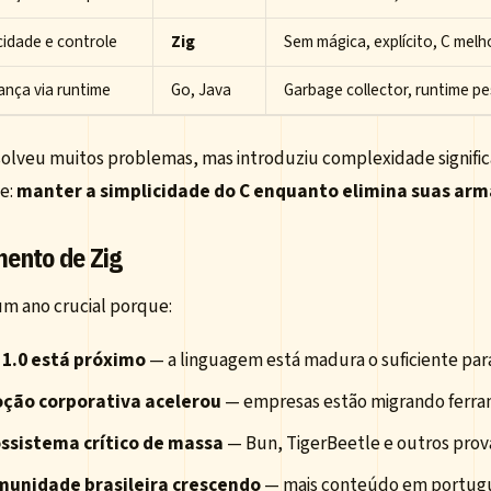
cidade e controle
Zig
Sem mágica, explícito, C mel
ança via runtime
Go, Java
Garbage collector, runtime p
solveu muitos problemas, mas introduziu complexidade signific
te:
manter a simplicidade do C enquanto elimina suas arm
ento de Zig
um ano crucial porque:
 1.0 está próximo
— a linguagem está madura o suficiente pa
ção corporativa acelerou
— empresas estão migrando ferra
ssistema crítico de massa
— Bun, TigerBeetle e outros prov
unidade brasileira crescendo
— mais conteúdo em portugu