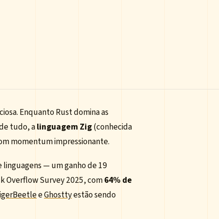
ciosa. Enquanto Rust domina as
de tudo, a
linguagem Zig
(conhecida
 com momentum impressionante.
e linguagens — um ganho de 19
ack Overflow Survey 2025, com
64% de
igerBeetle
e
Ghostty
estão sendo