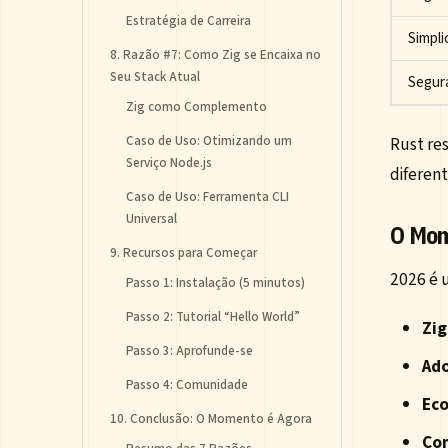
Estratégia de Carreira
Simpli
8. Razão #7: Como Zig se Encaixa no
Seu Stack Atual
Segur
Zig como Complemento
Rust re
Caso de Uso: Otimizando um
Serviço Node.js
diferen
Caso de Uso: Ferramenta CLI
Universal
O Mom
9. Recursos para Começar
2026 é 
Passo 1: Instalação (5 minutos)
Passo 2: Tutorial “Hello World”
Zig
Passo 3: Aprofunde-se
Ado
Passo 4: Comunidade
Eco
10. Conclusão: O Momento é Agora
Com