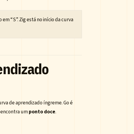
m “S”. Zig está no início da curva
rendizado
urva de aprendizado íngreme. Go é
ig encontra um
ponto doce
.