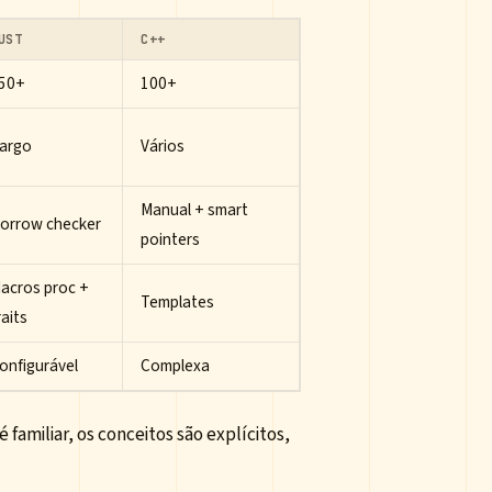
UST
C++
50+
100+
argo
Vários
Manual + smart
orrow checker
pointers
acros proc +
Templates
raits
onfigurável
Complexa
 é familiar, os conceitos são explícitos,