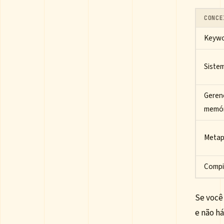
CONCE
Keywo
Sistem
Geren
memór
Metap
Compi
Se você
e não h