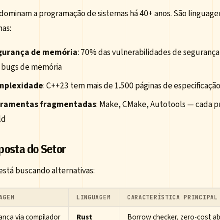
 dominam a programação de sistemas há 40+ anos. São linguage
as:
gurança de memória
: 70% das vulnerabilidades de segurança
 bugs de memória
mplexidade
: C++23 tem mais de 1.500 páginas de especificaçã
rramentas fragmentadas
: Make, CMake, Autotools — cada pr
ld
posta do Setor
está buscando alternativas:
AGEM
LINGUAGEM
CARACTERÍSTICA PRINCIPAL
ança via compilador
Rust
Borrow checker, zero-cost ab