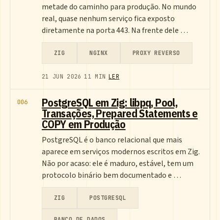
metade do caminho para produção. No mundo
real, quase nenhum serviço fica exposto
diretamente na porta 443. Na frente dele …
ZIG
NGINX
PROXY REVERSO
21 JUN 2026
11 MIN
LER
PostgreSQL em Zig: libpq, Pool,
006
Transações, Prepared Statements e
COPY em Produção
PostgreSQL é o banco relacional que mais
aparece em serviços modernos escritos em Zig.
Não por acaso: ele é maduro, estável, tem um
protocolo binário bem documentado e …
ZIG
POSTGRESQL
BANCO DE DADOS