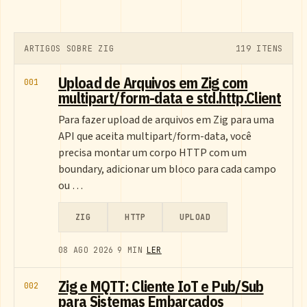
ARTIGOS SOBRE ZIG
119 ITENS
Upload de Arquivos em Zig com
001
multipart/form-data e std.http.Client
Para fazer upload de arquivos em Zig para uma
API que aceita multipart/form-data, você
precisa montar um corpo HTTP com um
boundary, adicionar um bloco para cada campo
ou …
ZIG
HTTP
UPLOAD
08 AGO 2026
9 MIN
LER
Zig e MQTT: Cliente IoT e Pub/Sub
002
para Sistemas Embarcados