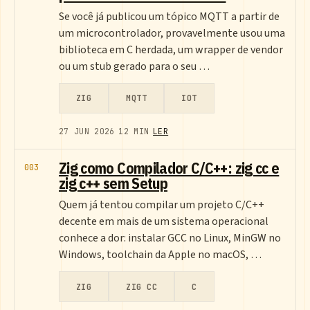
Se você já publicou um tópico MQTT a partir de
um microcontrolador, provavelmente usou uma
biblioteca em C herdada, um wrapper de vendor
ou um stub gerado para o seu …
ZIG
MQTT
IOT
27 JUN 2026
12 MIN
LER
Zig como Compilador C/C++: zig cc e
003
zig c++ sem Setup
Quem já tentou compilar um projeto C/C++
decente em mais de um sistema operacional
conhece a dor: instalar GCC no Linux, MinGW no
Windows, toolchain da Apple no macOS, …
ZIG
ZIG CC
C