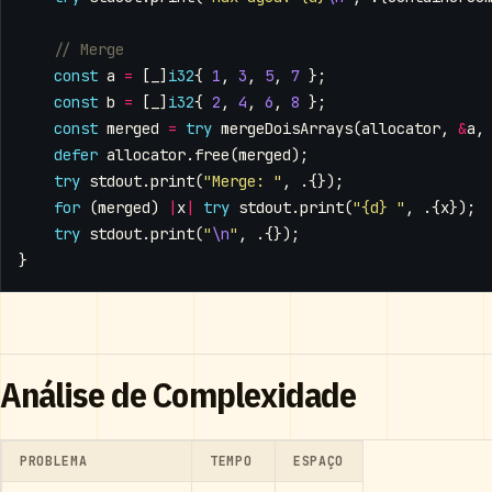
const
a
=
[
_
]
i32
{
1
,
3
,
5
,
7
};
const
b
=
[
_
]
i32
{
2
,
4
,
6
,
8
};
const
merged
=
try
mergeDoisArrays
(
allocator
,
&
a
,
defer
allocator
.
free
(
merged
);
try
stdout
.
print
(
"Merge: "
,
.{});
for
(
merged
)
|
x
|
try
stdout
.
print
(
"{d} "
,
.{
x
});
try
stdout
.
print
(
"
\n
"
,
.{});
}
Análise de Complexidade
PROBLEMA
TEMPO
ESPAÇO