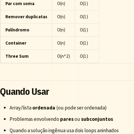
Par com soma
O(n)
O(1)
Remover duplicatas
O(n)
O(1)
Palíndromo
O(n)
O(1)
Container
O(n)
O(1)
Three Sum
O(n^2)
O(1)
Quando Usar
Array/lista
ordenada
(ou pode ser ordenada)
Problemas envolvendo
pares
ou
subconjuntos
Quando a solução ingênua usa dois loops aninhados