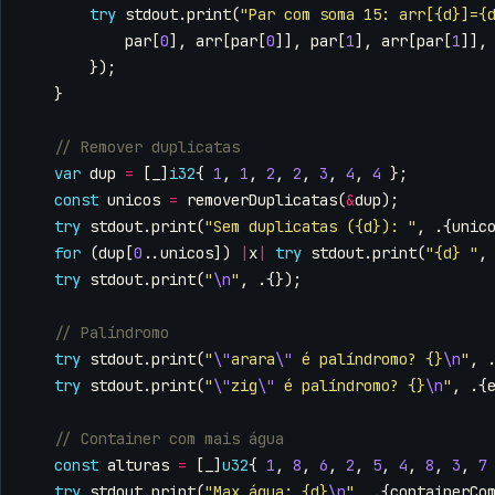
try
stdout
.
print
(
"Par com soma 15: arr[{d}]={
par
[
0
],
arr
[
par
[
0
]],
par
[
1
],
arr
[
par
[
1
]],
});
}
var
dup
=
[
_
]
i32
{
1
,
1
,
2
,
2
,
3
,
4
,
4
};
const
unicos
=
removerDuplicatas
(
&
dup
);
try
stdout
.
print
(
"Sem duplicatas ({d}): "
,
.{
unic
for
(
dup
[
0
..
unicos
])
|
x
|
try
stdout
.
print
(
"{d} "
,
try
stdout
.
print
(
"
\n
"
,
.{});
try
stdout
.
print
(
"
\"
arara
\"
 é palíndromo? {}
\n
"
,
try
stdout
.
print
(
"
\"
zig
\"
 é palíndromo? {}
\n
"
,
.{
const
alturas
=
[
_
]
u32
{
1
,
8
,
6
,
2
,
5
,
4
,
8
,
3
,
7
try
stdout
.
print
(
"Max água: {d}
\n
"
,
.{
containerCo