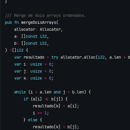
}
pub
fn
mergeDoisArrays
(
allocator
:
Allocator
,
a
:
[]
const
i32
,
b
:
[]
const
i32
,
)
!
[]
i32
{
var
resultado
=
try
allocator
.
alloc
(
i32
,
a
.
len
+
var
i
:
usize
=
0
;
var
j
:
usize
=
0
;
var
k
:
usize
=
0
;
while
(
i
<
a
.
len
and
j
<
b
.
len
)
{
if
(
a
[
i
]
<=
b
[
j
])
{
resultado
[
k
]
=
a
[
i
];
i
+=
1
;
}
else
{
resultado
[
k
]
=
b
[
j
];