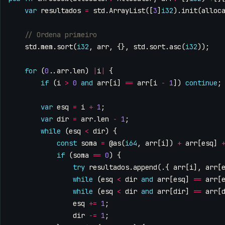
var
resultados
=
std
.
ArrayList
([
3
]
i32
).
init
(
alloc
std
.
mem
.
sort
(
i32
,
arr
,
{},
std
.
sort
.
asc
(
i32
));
for
(
0
..
arr
.
len
)
|
i
|
{
if
(
i
>
0
and
arr
[
i
]
==
arr
[
i
-
1
])
continue
;
var
esq
=
i
+
1
;
var
dir
=
arr
.
len
-
1
;
while
(
esq
<
dir
)
{
const
soma
=
@as
(
i64
,
arr
[
i
])
+
arr
[
esq
]
if
(
soma
==
0
)
{
try
resultados
.
append
(.{
arr
[
i
],
arr
[
while
(
esq
<
dir
and
arr
[
esq
]
==
arr
[
while
(
esq
<
dir
and
arr
[
dir
]
==
arr
[
esq
+=
1
;
dir
-=
1
;