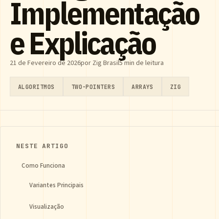
Implementação
e Explicação
21 de Fevereiro de 2026
por Zig Brasil
5 min de leitura
ALGORITMOS
TWO-POINTERS
ARRAYS
ZIG
NESTE ARTIGO
Como Funciona
Variantes Principais
Visualização