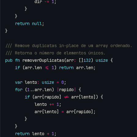
dir
-=
1
;
}
}
return
null
;
}
pub
fn
removerDuplicatas
(
arr
:
[]
i32
)
usize
{
if
(
arr
.
len
<=
1
)
return
arr
.
len
;
var
lento
:
usize
=
0
;
for
(
1
..
arr
.
len
)
|
rapido
|
{
if
(
arr
[
rapido
]
!=
arr
[
lento
])
{
lento
+=
1
;
arr
[
lento
]
=
arr
[
rapido
];
}
}
return
lento
+
1
;