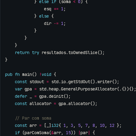
}
else
if
(
soma
<
0
)
{
esq
+=
1
;
}
else
{
dir
-=
1
;
}
}
}
return
try
resultados
.
toOwnedSlice
();
}
pub
fn
main
()
!
void
{
const
stdout
=
std
.
io
.
getStdOut
().
writer
();
var
gpa
=
std
.
heap
.
GeneralPurposeAllocator
(.{}){}
defer
_
=
gpa
.
deinit
();
const
allocator
=
gpa
.
allocator
();
const
arr
=
[
_
]
i32
{
1
,
3
,
5
,
7
,
8
,
10
,
12
};
if
(
parComSoma
(
&
arr
,
15
))
|
par
|
{