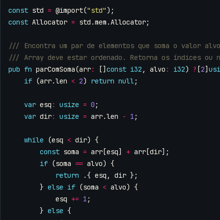
const
std
=
@import
(
"std"
);
const
Allocator
=
std
.
mem
.
Allocator
;
pub
fn
parComSoma
(
arr
:
[]
const
i32
,
alvo
:
i32
)
?
[
2
]
us
if
(
arr
.
len
<
2
)
return
null
;
var
esq
:
usize
=
0
;
var
dir
:
usize
=
arr
.
len
-
1
;
while
(
esq
<
dir
)
{
const
soma
=
arr
[
esq
]
+
arr
[
dir
];
if
(
soma
==
alvo
)
{
return
.{
esq
,
dir
};
}
else
if
(
soma
<
alvo
)
{
esq
+=
1
;
}
else
{