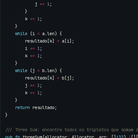
j
+=
1
;
}
k
+=
1
;
}
while
(
i
<
a
.
len
)
{
resultado
[
k
]
=
a
[
i
];
i
+=
1
;
k
+=
1
;
}
while
(
j
<
b
.
len
)
{
resultado
[
k
]
=
b
[
j
];
j
+=
1
;
k
+=
1
;
}
return
resultado
;
}
pub
fn
threeSum
(
allocator
:
Allocator
,
arr
:
[]
i32
)
!
[]