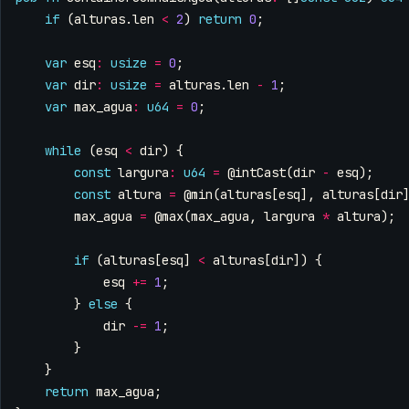
if
(
alturas
.
len
<
2
)
return
0
;
var
esq
:
usize
=
0
;
var
dir
:
usize
=
alturas
.
len
-
1
;
var
max_agua
:
u64
=
0
;
while
(
esq
<
dir
)
{
const
largura
:
u64
=
@intCast
(
dir
-
esq
);
const
altura
=
@min
(
alturas
[
esq
],
alturas
[
dir
max_agua
=
@max
(
max_agua
,
largura
*
altura
);
if
(
alturas
[
esq
]
<
alturas
[
dir
])
{
esq
+=
1
;
}
else
{
dir
-=
1
;
}
}
return
max_agua
;