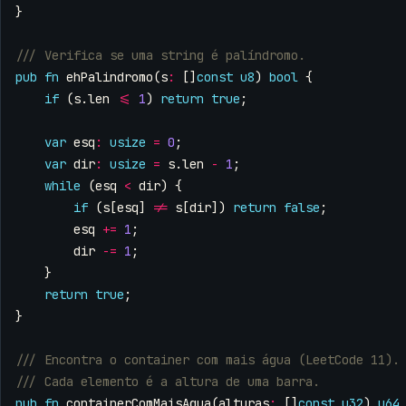
}
pub
fn
ehPalindromo
(
s
:
[]
const
u8
)
bool
{
if
(
s
.
len
<=
1
)
return
true
;
var
esq
:
usize
=
0
;
var
dir
:
usize
=
s
.
len
-
1
;
while
(
esq
<
dir
)
{
if
(
s
[
esq
]
!=
s
[
dir
])
return
false
;
esq
+=
1
;
dir
-=
1
;
}
return
true
;
}
pub
fn
containerComMaisAgua
(
alturas
:
[]
const
u32
)
u64