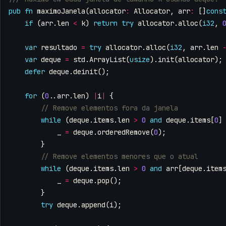
pub
fn
maximoJanela
(
allocator
:
Allocator
,
arr
:
[]
cons
if
(
arr
.
len
<
k
)
return
try
allocator
.
alloc
(
i32
,
var
resultado
=
try
allocator
.
alloc
(
i32
,
arr
.
len
var
deque
=
std
.
ArrayList
(
usize
).
init
(
allocator
);
defer
deque
.
deinit
();
for
(
0
..
arr
.
len
)
|
i
|
{
while
(
deque
.
items
.
len
>
0
and
deque
.
items
[
0
]
_
=
deque
.
orderedRemove
(
0
);
}
while
(
deque
.
items
.
len
>
0
and
arr
[
deque
.
item
_
=
deque
.
pop
();
}
try
deque
.
append
(
i
);