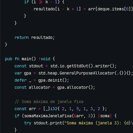
if
(
i
>=
k
-
1
)
{
resultado
[
i
-
k
+
1
]
=
arr
[
deque
.
items
[
0
]
}
}
return
resultado
;
}
pub
fn
main
()
!
void
{
const
stdout
=
std
.
io
.
getStdOut
().
writer
();
var
gpa
=
std
.
heap
.
GeneralPurposeAllocator
(.{}){}
defer
_
=
gpa
.
deinit
();
const
allocator
=
gpa
.
allocator
();
const
arr
=
[
_
]
i32
{
2
,
1
,
5
,
1
,
3
,
2
};
if
(
somaMaximaJanelaFixa
(
&
arr
,
3
))
|
soma
|
{
try
stdout
.
print
(
"Soma máxima (janela 3): {d}
}