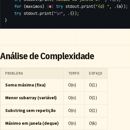
for
(
maximos
)
|
m
|
try
stdout
.
print
(
"{d} "
,
.{
m
});
try
stdout
.
print
(
"
\n
"
,
.{});
}
Análise de Complexidade
PROBLEMA
TEMPO
ESPAÇO
Soma máxima (fixa)
O(n)
O(1)
Menor subarray (variável)
O(n)
O(1)
Substring sem repetição
O(n)
O(1)
Máximo em janela (deque)
O(n)
O(k)