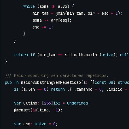
while
(
soma
>=
alvo
)
{
min_tam
=
@min
(
min_tam
,
dir
-
esq
+
1
);
soma
-=
arr
[
esq
];
esq
+=
1
;
}
}
return
if
(
min_tam
==
std
.
math
.
maxInt
(
usize
))
nul
}
pub
fn
maiorSubstringSemRepeticao
(
s
:
[]
const
u8
)
stru
if
(
s
.
len
==
0
)
return
.{
.
tamanho
=
0
,
.
inicio
=
var
ultimo
:
[
256
]
i32
=
undefined
;
@memset
(
&
ultimo
,
-
1
);
var
esq
:
usize
=
0
;