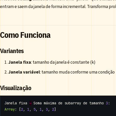
entram e saem da janela de forma incremental. Transforma pro
Como Funciona
Variantes
Janela fixa
: tamanho da janela é constante (k)
Janela variável
: tamanho muda conforme uma condição
Visualização
Janela
fixa
—
Soma
máxima
de
subarray
de
tamanho
3
:
Array
:
[
2
,
1
,
5
,
1
,
3
,
2
]