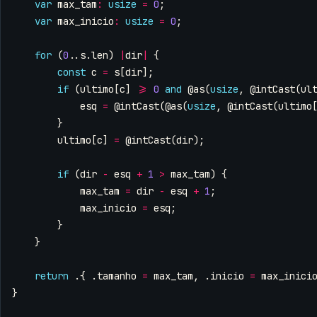
var
max_tam
:
usize
=
0
;
var
max_inicio
:
usize
=
0
;
for
(
0
..
s
.
len
)
|
dir
|
{
const
c
=
s
[
dir
];
if
(
ultimo
[
c
]
>=
0
and
@as
(
usize
,
@intCast
(
ul
esq
=
@intCast
(
@as
(
usize
,
@intCast
(
ultimo
}
ultimo
[
c
]
=
@intCast
(
dir
);
if
(
dir
-
esq
+
1
>
max_tam
)
{
max_tam
=
dir
-
esq
+
1
;
max_inicio
=
esq
;
}
}
return
.{
.
tamanho
=
max_tam
,
.
inicio
=
max_inici
}