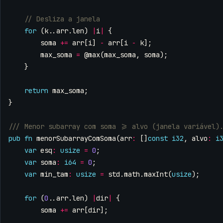
for
(
k
..
arr
.
len
)
|
i
|
{
soma
+=
arr
[
i
]
-
arr
[
i
-
k
];
max_soma
=
@max
(
max_soma
,
soma
);
}
return
max_soma
;
}
pub
fn
menorSubarrayComSoma
(
arr
:
[]
const
i32
,
alvo
:
i
var
esq
:
usize
=
0
;
var
soma
:
i64
=
0
;
var
min_tam
:
usize
=
std
.
math
.
maxInt
(
usize
);
for
(
0
..
arr
.
len
)
|
dir
|
{
soma
+=
arr
[
dir
];