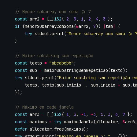
const
arr2
=
[
_
]
i32
{
2
,
3
,
1
,
2
,
4
,
3
};
if
(
menorSubarrayComSoma
(
&
arr2
,
7
))
|
tam
|
{
try
stdout
.
print
(
"Menor subarray com soma >= 
}
const
texto
=
"abcabcbb"
;
const
sub
=
maiorSubstringSemRepeticao
(
texto
);
try
stdout
.
print
(
"Maior substring sem repetição e
texto
,
texto
[
sub
.
inicio
..
sub
.
inicio
+
sub
.
t
});
const
arr3
=
[
_
]
i32
{
1
,
3
,
-
1
,
-
3
,
5
,
3
,
6
,
7
};
const
maximos
=
try
maximoJanela
(
allocator
,
&
arr3
defer
allocator
.
free
(
maximos
);
try
stdout
.
print
(
"Máximo em janela 3: "
,
.{});