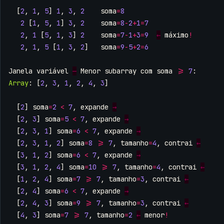
[
2
,
1
,
5
]
1
,
3
,
2
soma
=
8
2
[
1
,
5
,
1
]
3
,
2
soma
=
8
-
2
+
1
=
7
2
,
1
[
5
,
1
,
3
]
2
soma
=
7
-
1
+
3
=
9
←
máximo
!
2
,
1
,
5
[
1
,
3
,
2
]
soma
=
9
-
5
+
2
=
6
Janela
variável
—
Menor
subarray
com
soma
>=
7
:
Array
:
[
2
,
3
,
1
,
2
,
4
,
3
]
[
2
]
soma
=
2
<
7
,
expande
→
[
2
,
3
]
soma
=
5
<
7
,
expande
→
[
2
,
3
,
1
]
soma
=
6
<
7
,
expande
→
[
2
,
3
,
1
,
2
]
soma
=
8
>=
7
,
tamanho
=
4
,
contrai
←
[
3
,
1
,
2
]
soma
=
6
<
7
,
expande
→
[
3
,
1
,
2
,
4
]
soma
=
10
>=
7
,
tamanho
=
4
,
contrai
←
[
1
,
2
,
4
]
soma
=
7
>=
7
,
tamanho
=
3
,
contrai
←
[
2
,
4
]
soma
=
6
<
7
,
expande
→
[
2
,
4
,
3
]
soma
=
9
>=
7
,
tamanho
=
3
,
contrai
←
[
4
,
3
]
soma
=
7
>=
7
,
tamanho
=
2
←
menor
!