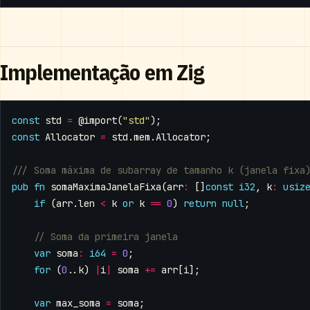
Implementação em Zig
const
std
=
@import
(
"std"
);
const
Allocator
=
std
.
mem
.
Allocator
;
pub
fn
somaMaximaJanelaFixa
(
arr
:
[]
const
i32
,
k
:
usiz
if
(
arr
.
len
<
k
or
k
==
0
)
return
null
;
var
soma
:
i64
=
0
;
for
(
0
..
k
)
|
i
|
soma
+=
arr
[
i
];
var
max_soma
=
soma
;