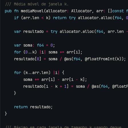
pub
fn
mediaMovel
(
allocator
:
Allocator
,
arr
:
[]
const
if
(
arr
.
len
<
k
)
return
try
allocator
.
alloc
(
f64
,
var
resultado
=
try
allocator
.
alloc
(
f64
,
arr
.
len
var
soma
:
f64
=
0
;
for
(
0
..
k
)
|
i
|
soma
+=
arr
[
i
];
resultado
[
0
]
=
soma
/
@as
(
f64
,
@floatFromInt
(
k
));
for
(
k
..
arr
.
len
)
|
i
|
{
soma
+=
arr
[
i
]
-
arr
[
i
-
k
];
resultado
[
i
-
k
+
1
]
=
soma
/
@as
(
f64
,
@float
}
return
resultado
;
}