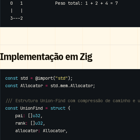
Implementação em Zig
const
std
=
@import
(
"std"
);
const
Allocator
=
std
.
mem
.
Allocator
;
const
UnionFind
=
struct
{
pai
:
[]
u32
,
rank
:
[]
u32
,
allocator
:
Allocator
,