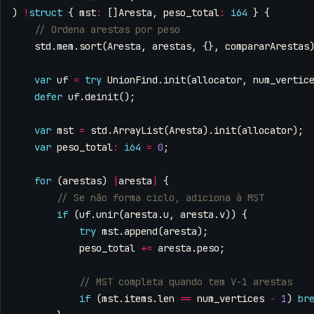
)
!
struct
{
mst
:
[]
Aresta
,
peso_total
:
i64
}
{
std
.
mem
.
sort
(
Aresta
,
arestas
,
{},
compararArestas
var
uf
=
try
UnionFind
.
init
(
allocator
,
num_vertic
defer
uf
.
deinit
();
var
mst
=
std
.
ArrayList
(
Aresta
).
init
(
allocator
);
var
peso_total
:
i64
=
0
;
for
(
arestas
)
|
aresta
|
{
if
(
uf
.
unir
(
aresta
.
u
,
aresta
.
v
))
{
try
mst
.
append
(
aresta
);
peso_total
+=
aresta
.
peso
;
if
(
mst
.
items
.
len
==
num_vertices
-
1
)
br