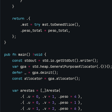
}
}
return
.{
.
mst
=
try
mst
.
toOwnedSlice
(),
.
peso_total
=
peso_total
,
};
}
pub
fn
main
()
!
void
{
const
stdout
=
std
.
io
.
getStdOut
().
writer
();
var
gpa
=
std
.
heap
.
GeneralPurposeAllocator
(.{}){}
defer
_
=
gpa
.
deinit
();
const
allocator
=
gpa
.
allocator
();
var
arestas
=
[
_
]
Aresta
{
.{
.
u
=
0
,
.
v
=
1
,
.
peso
=
4
},
.{
.
u
=
0
,
.
v
=
3
,
.
peso
=
1
},
.{
.
u
=
1
,
.
v
=
2
,
.
peso
=
6
},