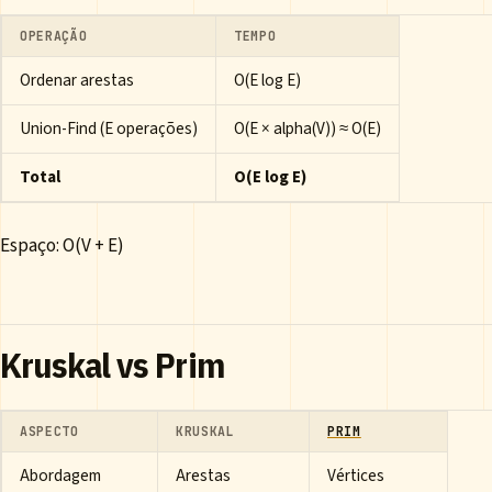
OPERAÇÃO
TEMPO
Ordenar arestas
O(E log E)
Union-Find (E operações)
O(E × alpha(V)) ≈ O(E)
Total
O(E log E)
Espaço: O(V + E)
Kruskal vs Prim
ASPECTO
KRUSKAL
PRIM
Abordagem
Arestas
Vértices