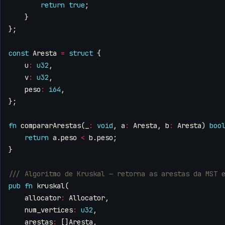
return
true
;
}
};
const
Aresta
=
struct
{
u
:
u32
,
v
:
u32
,
peso
:
i64
,
};
fn
compararArestas
(
_
:
void
,
a
:
Aresta
,
b
:
Aresta
)
boo
return
a
.
peso
<
b
.
peso
;
}
pub
fn
kruskal
(
allocator
:
Allocator
,
num_vertices
:
u32
,
arestas
:
[]
Aresta
,