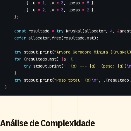
.{
.
u
=
1
,
.
v
=
3
,
.
peso
=
5
},
.{
.
u
=
2
,
.
v
=
3
,
.
peso
=
2
},
};
const
resultado
=
try
kruskal
(
allocator
,
4
,
&
ares
defer
allocator
.
free
(
resultado
.
mst
);
try
stdout
.
print
(
"Árvore Geradora Mínima (Kruskal
for
(
resultado
.
mst
)
|
a
|
{
try
stdout
.
print
(
"  {d} --- {d}  (peso: {d})
\
}
try
stdout
.
print
(
"Peso total: {d}
\n
"
,
.{
resultado
}
Análise de Complexidade