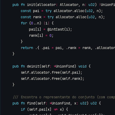
pub
fn
init
(
allocator
:
Allocator
,
n
:
u32
)
!
UnionF
const
pai
=
try
allocator
.
alloc
(
u32
,
n
);
const
rank
=
try
allocator
.
alloc
(
u32
,
n
);
for
(
0
..
n
)
|
i
|
{
pai
[
i
]
=
@intCast
(
i
);
rank
[
i
]
=
0
;
}
return
.{
.
pai
=
pai
,
.
rank
=
rank
,
.
allocato
}
pub
fn
deinit
(
self
:
*
UnionFind
)
void
{
self
.
allocator
.
free
(
self
.
pai
);
self
.
allocator
.
free
(
self
.
rank
);
}
pub
fn
find
(
self
:
*
UnionFind
,
x
:
u32
)
u32
{
if
(
self
.
pai
[
x
]
!=
x
)
{