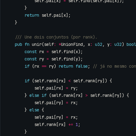
self
.
pai
[
x
]
=
self
.
find
(
self
.
pai
[
x
]);
}
return
self
.
pai
[
x
];
}
pub
fn
unir
(
self
:
*
UnionFind
,
x
:
u32
,
y
:
u32
)
boo
const
rx
=
self
.
find
(
x
);
const
ry
=
self
.
find
(
y
);
if
(
rx
==
ry
)
return
false
;
if
(
self
.
rank
[
rx
]
<
self
.
rank
[
ry
])
{
self
.
pai
[
rx
]
=
ry
;
}
else
if
(
self
.
rank
[
rx
]
>
self
.
rank
[
ry
])
{
self
.
pai
[
ry
]
=
rx
;
}
else
{
self
.
pai
[
ry
]
=
rx
;
self
.
rank
[
rx
]
+=
1
;
}