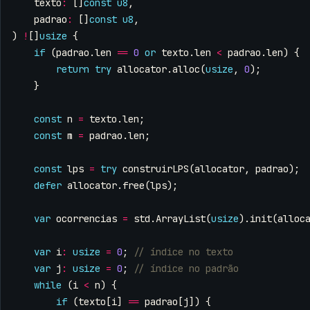
texto
:
[]
const
u8
,
padrao
:
[]
const
u8
,
)
!
[]
usize
{
if
(
padrao
.
len
==
0
or
texto
.
len
<
padrao
.
len
)
{
return
try
allocator
.
alloc
(
usize
,
0
);
}
const
n
=
texto
.
len
;
const
m
=
padrao
.
len
;
const
lps
=
try
construirLPS
(
allocator
,
padrao
);
defer
allocator
.
free
(
lps
);
var
ocorrencias
=
std
.
ArrayList
(
usize
).
init
(
alloc
var
i
:
usize
=
0
;
var
j
:
usize
=
0
;
while
(
i
<
n
)
{
if
(
texto
[
i
]
==
padrao
[
j
])
{