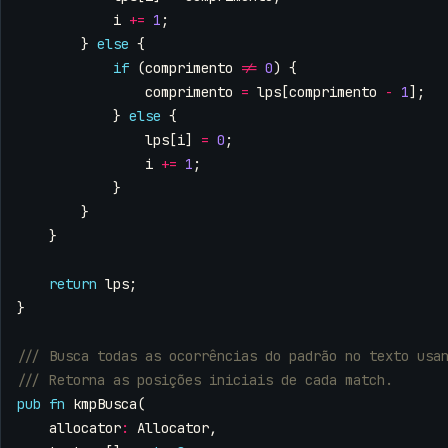
i
+=
1
;
}
else
{
if
(
comprimento
!=
0
)
{
comprimento
=
lps
[
comprimento
-
1
];
}
else
{
lps
[
i
]
=
0
;
i
+=
1
;
}
}
}
return
lps
;
}
pub
fn
kmpBusca
(
allocator
:
Allocator
,