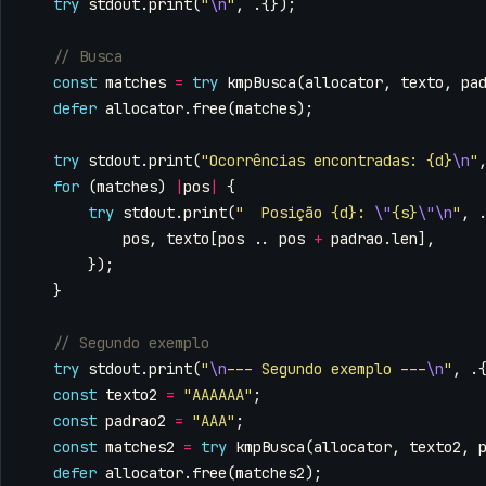
try
stdout
.
print
(
"
\n
"
,
.{});
const
matches
=
try
kmpBusca
(
allocator
,
texto
,
pa
defer
allocator
.
free
(
matches
);
try
stdout
.
print
(
"Ocorrências encontradas: {d}
\n
"
for
(
matches
)
|
pos
|
{
try
stdout
.
print
(
"  Posição {d}: 
\"
{s}
\"\n
"
,
pos
,
texto
[
pos
..
pos
+
padrao
.
len
],
});
}
try
stdout
.
print
(
"
\n
--- Segundo exemplo ---
\n
"
,
.
const
texto2
=
"AAAAAA"
;
const
padrao2
=
"AAA"
;
const
matches2
=
try
kmpBusca
(
allocator
,
texto2
,
defer
allocator
.
free
(
matches2
);