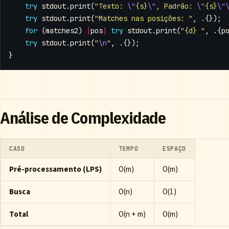
try
stdout
.
print
(
"Texto: 
\"
{s}
\"
, Padrão: 
\"
{s}
\"
try
stdout
.
print
(
"Matches nas posições: "
,
.{});
for
(
matches2
)
|
pos
|
try
stdout
.
print
(
"{d} "
,
.{
p
try
stdout
.
print
(
"
\n
"
,
.{});
}
Análise de Complexidade
CASO
TEMPO
ESPAÇO
Pré-processamento (LPS)
O(m)
O(m)
Busca
O(n)
O(1)
Total
O(n + m)
O(m)