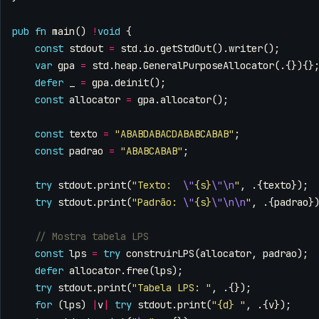
pub
fn
main
()
!
void
{
const
stdout
=
std
.
io
.
getStdOut
().
writer
();
var
gpa
=
std
.
heap
.
GeneralPurposeAllocator
(.{}){}
defer
_
=
gpa
.
deinit
();
const
allocator
=
gpa
.
allocator
();
const
texto
=
"ABABDABACDABABCABAB"
;
const
padrao
=
"ABABCABAB"
;
try
stdout
.
print
(
"Texto:  
\"
{s}
\"\n
"
,
.{
texto
});
try
stdout
.
print
(
"Padrão: 
\"
{s}
\"\n\n
"
,
.{
padrao
}
const
lps
=
try
construirLPS
(
allocator
,
padrao
);
defer
allocator
.
free
(
lps
);
try
stdout
.
print
(
"Tabela LPS: "
,
.{});
for
(
lps
)
|
v
|
try
stdout
.
print
(
"{d} "
,
.{
v
});