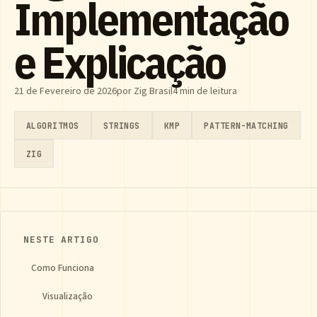
Implementação
e Explicação
21 de Fevereiro de 2026
por Zig Brasil
4 min de leitura
ALGORITMOS
STRINGS
KMP
PATTERN-MATCHING
ZIG
NESTE ARTIGO
Como Funciona
Visualização