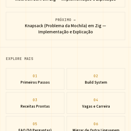
PRÓXIMO →
Knapsack (Problema da Mochila) em Zig —
Implementação e Explicação
EXPLORE MAIS
01
02
Primeiros Passos
Build System
03
04
Receitas Prontas
Vagas e Carreira
05
06
FAQ (50 Perguntas)
Migrar de Outra Linguagem