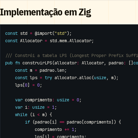
Implementação em Zig
const
std
=
@import
(
"std"
);
const
Allocator
=
std
.
mem
.
Allocator
;
pub
fn
construirLPS
(
allocator
:
Allocator
,
padrao
:
[]
c
const
m
=
padrao
.
len
;
const
lps
=
try
allocator
.
alloc
(
usize
,
m
);
lps
[
0
]
=
0
;
var
comprimento
:
usize
=
0
;
var
i
:
usize
=
1
;
while
(
i
<
m
)
{
if
(
padrao
[
i
]
==
padrao
[
comprimento
])
{
comprimento
+=
1
;
lps
[
i
]
=
comprimento
;