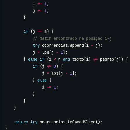
i
+=
1
;
j
+=
1
;
}
if
(
j
==
m
)
{
try
ocorrencias
.
append
(
i
-
j
);
j
=
lps
[
j
-
1
];
}
else
if
(
i
<
n
and
texto
[
i
]
!=
padrao
[
j
])
{
if
(
j
!=
0
)
{
j
=
lps
[
j
-
1
];
}
else
{
i
+=
1
;
}
}
}
return
try
ocorrencias
.
toOwnedSlice
();
}