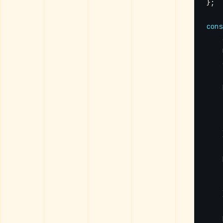
};
cons