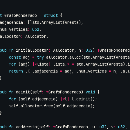
t
GrafoPonderado
=
struct
{
adjacencia
:
[]
std
.
ArrayList
(
Aresta
),
num_vertices
:
u32
,
allocator
:
Allocator
,
pub
fn
init
(
allocator
:
Allocator
,
n
:
u32
)
!
GrafoPonderad
const
adj
=
try
allocator
.
alloc
(
std
.
ArrayList
(
Aresta
for
(
adj
)
|*
lista
|
lista
.
*
=
std
.
ArrayList
(
Aresta
).
i
return
.{
.
adjacencia
=
adj
,
.
num_vertices
=
n
,
.
all
}
pub
fn
deinit
(
self
:
*
GrafoPonderado
)
void
{
for
(
self
.
adjacencia
)
|*
l
|
l
.
deinit
();
self
.
allocator
.
free
(
self
.
adjacencia
);
}
pub
fn
addAresta
(
self
:
*
GrafoPonderado
,
u
:
u32
,
v
:
u32
,