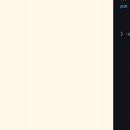
pub
)
!
s