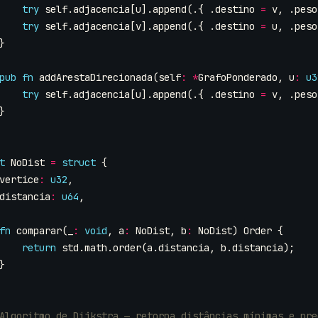
try
self
.
adjacencia
[
u
].
append
(.{
.
destino
=
v
,
.
peso
try
self
.
adjacencia
[
v
].
append
(.{
.
destino
=
u
,
.
peso
}
pub
fn
addArestaDirecionada
(
self
:
*
GrafoPonderado
,
u
:
u3
try
self
.
adjacencia
[
u
].
append
(.{
.
destino
=
v
,
.
peso
}
t
NoDist
=
struct
{
vertice
:
u32
,
distancia
:
u64
,
fn
comparar
(
_
:
void
,
a
:
NoDist
,
b
:
NoDist
)
Order
{
return
std
.
math
.
order
(
a
.
distancia
,
b
.
distancia
);
}