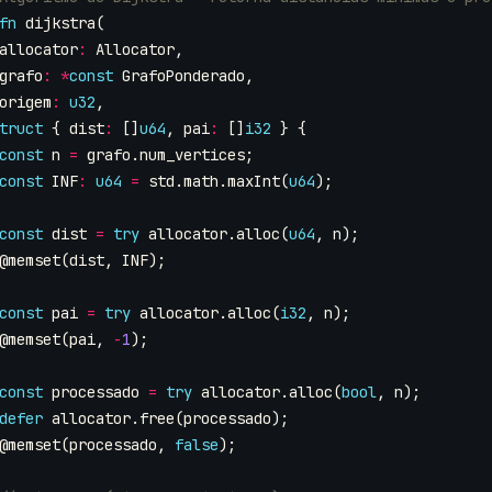
fn
dijkstra
(
allocator
:
Allocator
,
grafo
:
*
const
GrafoPonderado
,
origem
:
u32
,
truct
{
dist
:
[]
u64
,
pai
:
[]
i32
}
{
const
n
=
grafo
.
num_vertices
;
const
INF
:
u64
=
std
.
math
.
maxInt
(
u64
);
const
dist
=
try
allocator
.
alloc
(
u64
,
n
);
@memset
(
dist
,
INF
);
const
pai
=
try
allocator
.
alloc
(
i32
,
n
);
@memset
(
pai
,
-
1
);
const
processado
=
try
allocator
.
alloc
(
bool
,
n
);
defer
allocator
.
free
(
processado
);
@memset
(
processado
,
false
);