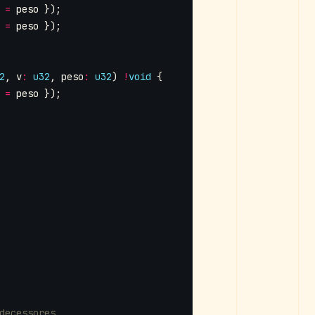
=
peso
});
=
peso
});
2
,
v
:
u32
,
peso
:
u32
)
!
void
{
=
peso
});