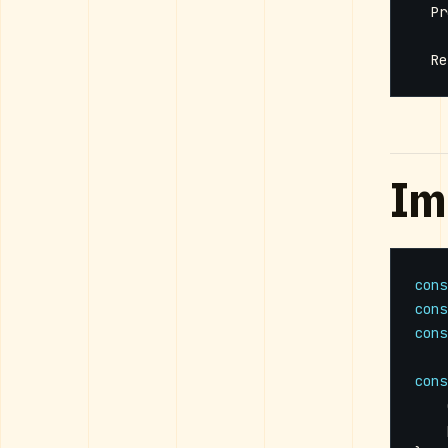
Im
cons
cons
cons
cons