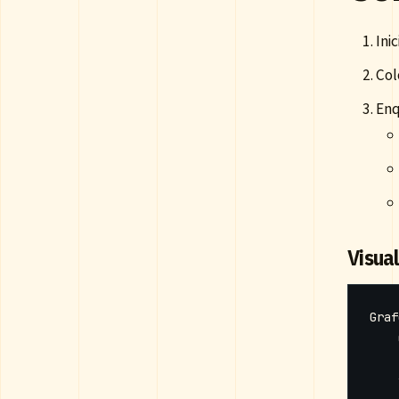
Ini
Col
Enq
Visua