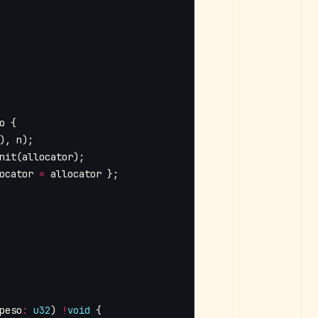
o
{
),
n
);
nit
(
allocator
);
ocator
=
allocator
};
peso
:
u32
)
!
void
{