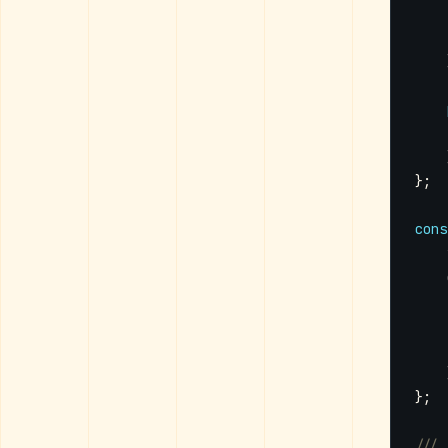
};
cons
};