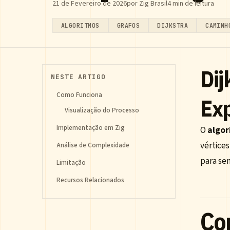
21 de Fevereiro de 2026
por Zig Brasil
4 min de leitura
ALGORITMOS
GRAFOS
DIJKSTRA
CAMINH
Dij
NESTE ARTIGO
Como Funciona
Exp
Visualização do Processo
Implementação em Zig
O
algor
vértice
Análise de Complexidade
para se
Limitação
Recursos Relacionados
Co