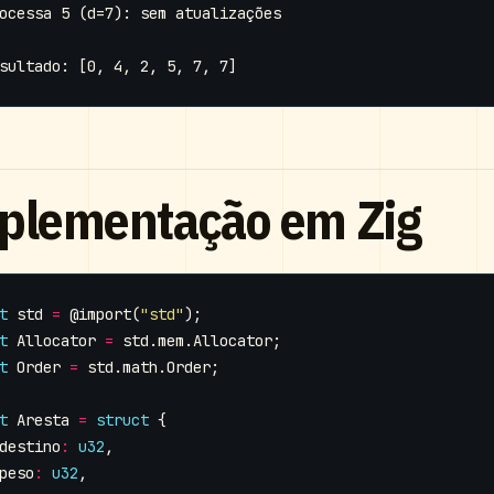
plementação em Zig
t
std
=
@import
(
"std"
);
t
Allocator
=
std
.
mem
.
Allocator
;
t
Order
=
std
.
math
.
Order
;
t
Aresta
=
struct
{
destino
:
u32
,
peso
:
u32
,