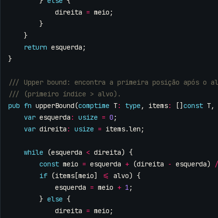
}
else
{
direita
=
meio
;
}
}
return
esquerda
;
}
pub
fn
upperBound
(
comptime
T
:
type
,
items
:
[]
const
T
,
var
esquerda
:
usize
=
0
;
var
direita
:
usize
=
items
.
len
;
while
(
esquerda
<
direita
)
{
const
meio
=
esquerda
+
(
direita
-
esquerda
)
if
(
items
[
meio
]
<=
alvo
)
{
esquerda
=
meio
+
1
;
}
else
{
direita
=
meio
;