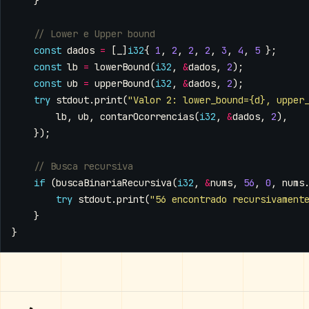
}
const
dados
=
[
_
]
i32
{
1
,
2
,
2
,
2
,
3
,
4
,
5
};
const
lb
=
lowerBound
(
i32
,
&
dados
,
2
);
const
ub
=
upperBound
(
i32
,
&
dados
,
2
);
try
stdout
.
print
(
"Valor 2: lower_bound={d}, upper
lb
,
ub
,
contarOcorrencias
(
i32
,
&
dados
,
2
),
});
if
(
buscaBinariaRecursiva
(
i32
,
&
nums
,
56
,
0
,
nums
try
stdout
.
print
(
"56 encontrado recursivament
}
}