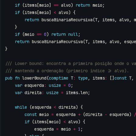
if
(
items
[
meio
]
==
alvo
)
return
meio
;
if
(
items
[
meio
]
<
alvo
)
{
return
buscaBinariaRecursiva
(
T
,
items
,
alvo
,
}
if
(
meio
==
0
)
return
null
;
return
buscaBinariaRecursiva
(
T
,
items
,
alvo
,
esqu
}
pub
fn
lowerBound
(
comptime
T
:
type
,
items
:
[]
const
T
,
var
esquerda
:
usize
=
0
;
var
direita
:
usize
=
items
.
len
;
while
(
esquerda
<
direita
)
{
const
meio
=
esquerda
+
(
direita
-
esquerda
)
if
(
items
[
meio
]
<
alvo
)
{
esquerda
=
meio
+
1
;