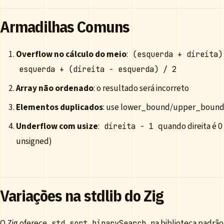
Armadilhas Comuns
Overflow no cálculo do meio
:
(esquerda + direita)
esquerda + (direita - esquerda) / 2
Array não ordenado
: o resultado será incorreto
Elementos duplicados
: use lower_bound/upper_bound p
Underflow com usize
:
quando direita é 0
direita - 1
unsigned)
Variações na stdlib do Zig
O Zig oferece
na biblioteca padrão
std.sort.binarySearch