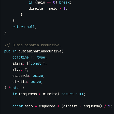
if
(
meio
==
0
)
break
;
direita
=
meio
-
1
;
}
}
return
null
;
}
pub
fn
buscaBinariaRecursiva
(
comptime
T
:
type
,
items
:
[]
const
T
,
alvo
:
T
,
esquerda
:
usize
,
direita
:
usize
,
)
?
usize
{
if
(
esquerda
>
direita
)
return
null
;
const
meio
=
esquerda
+
(
direita
-
esquerda
)
/
2
;