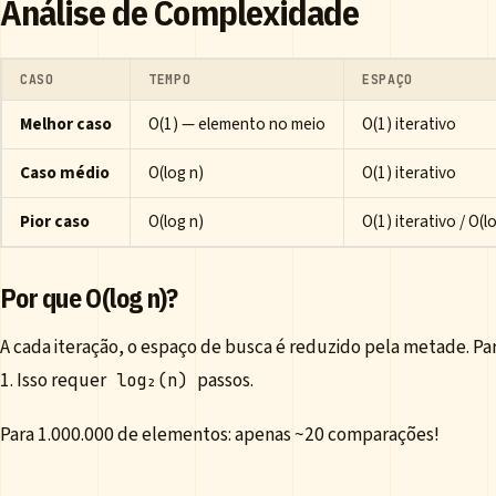
Análise de Complexidade
CASO
TEMPO
ESPAÇO
Melhor caso
O(1) — elemento no meio
O(1) iterativo
Caso médio
O(log n)
O(1) iterativo
Pior caso
O(log n)
O(1) iterativo / O(l
Por que O(log n)?
A cada iteração, o espaço de busca é reduzido pela metade. 
1. Isso requer
passos.
log₂(n)
Para 1.000.000 de elementos: apenas ~20 comparações!