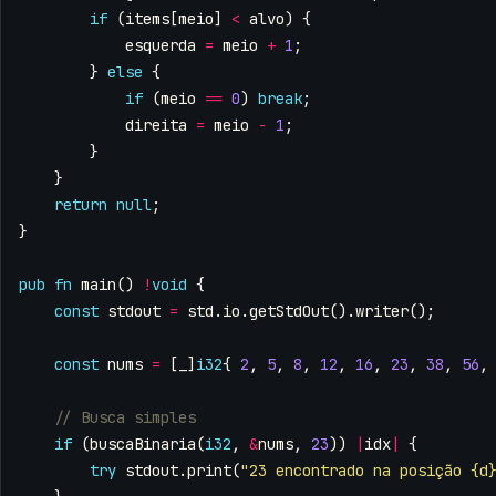
if
(
items
[
meio
]
<
alvo
)
{
esquerda
=
meio
+
1
;
}
else
{
if
(
meio
==
0
)
break
;
direita
=
meio
-
1
;
}
}
return
null
;
}
pub
fn
main
()
!
void
{
const
stdout
=
std
.
io
.
getStdOut
().
writer
();
const
nums
=
[
_
]
i32
{
2
,
5
,
8
,
12
,
16
,
23
,
38
,
56
,
if
(
buscaBinaria
(
i32
,
&
nums
,
23
))
|
idx
|
{
try
stdout
.
print
(
"23 encontrado na posição {d