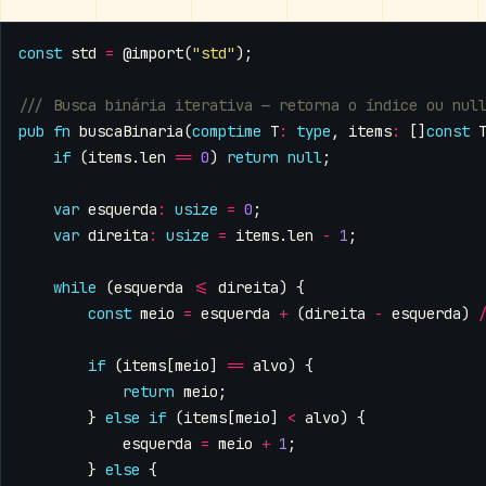
const
std
=
@import
(
"std"
);
pub
fn
buscaBinaria
(
comptime
T
:
type
,
items
:
[]
const
if
(
items
.
len
==
0
)
return
null
;
var
esquerda
:
usize
=
0
;
var
direita
:
usize
=
items
.
len
-
1
;
while
(
esquerda
<=
direita
)
{
const
meio
=
esquerda
+
(
direita
-
esquerda
)
if
(
items
[
meio
]
==
alvo
)
{
return
meio
;
}
else
if
(
items
[
meio
]
<
alvo
)
{
esquerda
=
meio
+
1
;
}
else
{