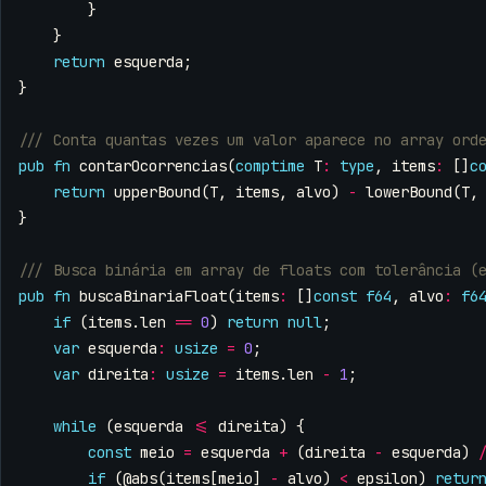
}
}
return
esquerda
;
}
pub
fn
contarOcorrencias
(
comptime
T
:
type
,
items
:
[]
c
return
upperBound
(
T
,
items
,
alvo
)
-
lowerBound
(
T
,
}
pub
fn
buscaBinariaFloat
(
items
:
[]
const
f64
,
alvo
:
f6
if
(
items
.
len
==
0
)
return
null
;
var
esquerda
:
usize
=
0
;
var
direita
:
usize
=
items
.
len
-
1
;
while
(
esquerda
<=
direita
)
{
const
meio
=
esquerda
+
(
direita
-
esquerda
)
if
(
@abs
(
items
[
meio
]
-
alvo
)
<
epsilon
)
retur